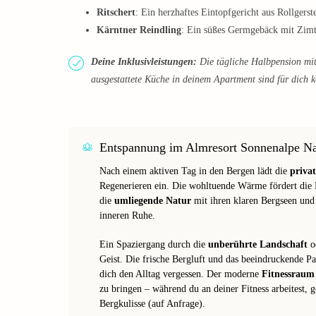
Ritschert
: Ein herzhaftes Eintopfgericht aus Rollgerst
Kärntner Reindling
: Ein süßes Germgebäck mit Zimt,
Deine Inklusivleistungen:
Die tägliche Halbpension mi
ausgestattete Küche in deinem Apartment sind für dich k
Entspannung im Almresort Sonnenalpe Na
Nach einem aktiven Tag in den Bergen lädt die
priva
Regenerieren ein. Die wohltuende Wärme fördert die 
die
umliegende Natur
mit ihren klaren Bergseen und
inneren Ruhe.​
Ein Spaziergang durch die
unberührte Landschaft
od
Geist. Die frische Bergluft und das beeindruckende 
dich den Alltag vergessen. Der moderne
Fitnessraum
zu bringen – während du an deiner Fitness arbeitest, 
Bergkulisse (auf Anfrage).