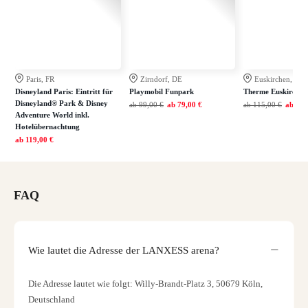
Paris, FR
Zirndorf, DE
Euskirchen, DE
Disneyland Paris: Eintritt für
Playmobil Funpark
Therme Euskirchen
Disneyland® Park & Disney
ab
99,00 €
ab
79,00 €
ab
115,00 €
ab
79,
Adventure World inkl.
Hotelübernachtung
ab
119,00 €
FAQ
Wie lautet die Adresse der LANXESS arena?
Die Adresse lautet wie folgt: Willy-Brandt-Platz 3, 50679 Köln,
Deutschland