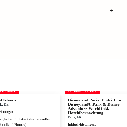
. Frühstück
inkl. Frühstück
l Islands
Disneyland Paris: Eintritt für
Disneyland® Park & Disney
k, DE
Adventure World inkl.
eistungen
:
Hotelübernachtung
Paris, FR
ägliches Frühstücksbuffet (außer
oodland Homes)
Inklusivleistungen
: