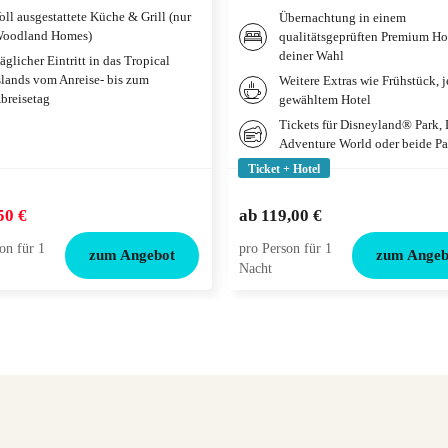
oll ausgestattete Küche & Grill (nur
Übernachtung in einem
oodland Homes)
qualitätsgeprüften Premium Ho
deiner Wahl
äglicher Eintritt in das Tropical
slands vom Anreise- bis zum
Weitere Extras wie Frühstück, 
breisetag
gewähltem Hotel
Tickets für Disneyland® Park,
Adventure World oder beide Pa
Ticket + Hotel
50 €
ab
119,00 €
on für 1
pro Person für 1
zum Angebot
zum Angeb
Nacht