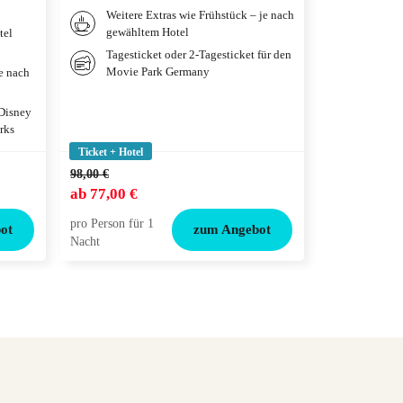
Weitere Extras wie Frühstück – je nach
Frühstü
gewähltem Hotel
gewählt
tel
Tagesticket oder 2-Tagesticket für den
Tagesti
Movie Park Germany
je nach
 Disney
rks
Ticket + Hotel
Ticket + Hotel
98,00 €
132,00 €
ab
77,00 €
ab
99,00 €
pro Person für 1
pro Person für
ot
zum Angebot
Nacht
Nacht