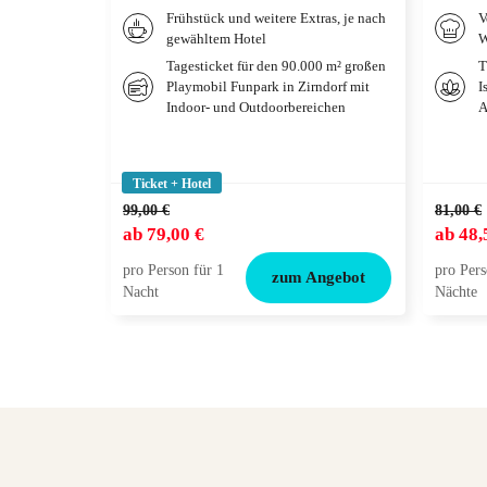
Frühstück und weitere Extras, je nach
V
gewähltem Hotel
W
Tagesticket für den 90.000 m² großen
T
Playmobil Funpark in Zirndorf mit
I
Indoor- und Outdoorbereichen
A
Ticket + Hotel
99,00 €
81,00 €
ab
79,00 €
ab
48,
pro Person für 1
pro Pers
zum Angebot
Nacht
Nächte