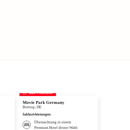
inkl. Frühstück
inkl. Frühs
Movie Park Germany
Therme Erd
Bottrop, DE
München, DE
Inklusivleistungen
:
Inklusivleistun
Übernachtung in einem
Übernac
Premium Hotel deiner Wahl
Premium