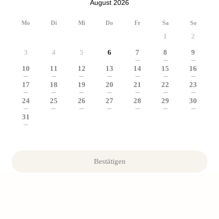
August 2026
Mo
Di
Mi
Do
Fr
Sa
So
1
2
3
4
5
6
7
8
9
---
---
---
10
11
12
13
14
15
16
---
---
---
---
---
---
---
17
18
19
20
21
22
23
---
---
---
---
---
---
---
24
25
26
27
28
29
30
---
---
---
---
---
---
---
31
---
Bestätigen