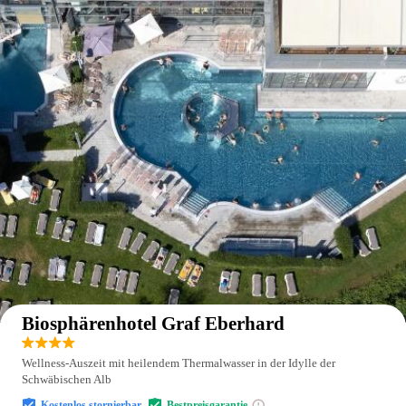
Auf der Karte anzeigen
Biosphärenhotel Graf Eberhard
Wellness-Auszeit mit heilendem Thermalwasser in der Idylle der
Schwäbischen Alb
Kostenlos stornierbar
Bestpreisgarantie