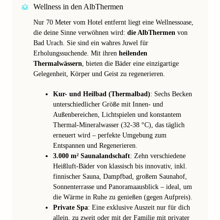
Wellness in den AlbThermen
Nur 70 Meter vom Hotel entfernt liegt eine Wellnessoase,
die deine Sinne verwöhnen wird:
die AlbThermen
von
Bad Urach. Sie sind ein wahres Juwel für
Erholungssuchende. Mit ihren
heilenden
Thermalwässern
, bieten die Bäder eine einzigartige
Gelegenheit, Körper und Geist zu regenerieren.
Kur- und Heilbad (Thermalbad)
: Sechs Becken
unterschiedlicher Größe mit Innen- und
Außenbereichen, Lichtspielen und konstantem
Thermal-Mineralwasser (32-38 °C), das täglich
erneuert wird – perfekte Umgebung zum
Entspannen und Regenerieren.
3.000 m² Saunalandschaft
: Zehn verschiedene
Heißluft-Bäder von klassisch bis innovativ, inkl.
finnischer Sauna, Dampfbad, großem Saunahof,
Sonnenterrasse und Panoramaausblick – ideal, um
die Wärme in Ruhe zu genießen (gegen Aufpreis).
Private Spa
: Eine exklusive Auszeit nur für dich
allein, zu zweit oder mit der Familie mit privater