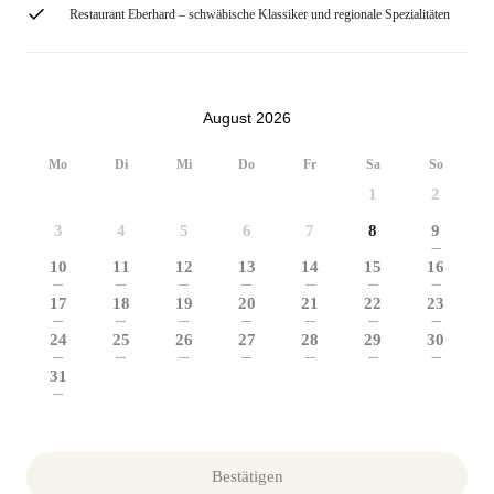
Restaurant Eberhard – schwäbische Klassiker und regionale Spezialitäten
August 2026
Mo
Di
Mi
Do
Fr
Sa
So
1
2
3
4
5
6
7
8
9
---
10
11
12
13
14
15
16
---
---
---
---
---
---
---
17
18
19
20
21
22
23
---
---
---
---
---
---
---
24
25
26
27
28
29
30
---
---
---
---
---
---
---
31
---
Bestätigen