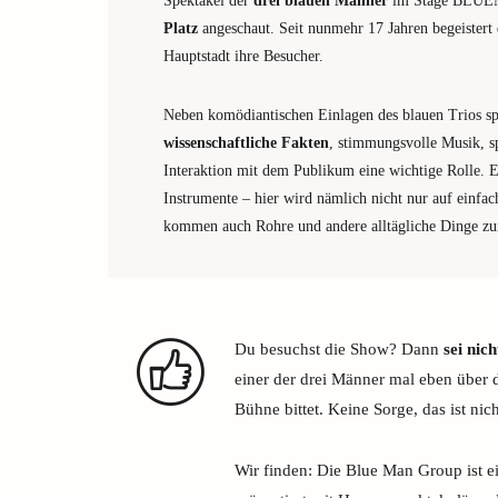
Spektakel der
drei blauen Männer
im Stage BLUEM
Platz
angeschaut. Seit nunmehr 17 Jahren begeistert 
Hauptstadt ihre Besucher.
Neben komödiantischen Einlagen des blauen Trios s
wissenschaftliche Fakten
, stimmungsvolle Musik, s
Interaktion mit dem Publikum eine wichtige Rolle. E
Instrumente – hier wird nämlich nicht nur auf einf
kommen auch Rohre und andere alltägliche Dinge z
Du besuchst die Show? Dann
sei nic
einer der drei Männer mal eben über de
Bühne bittet. Keine Sorge, das ist nic
Wir finden: Die Blue Man Group ist e