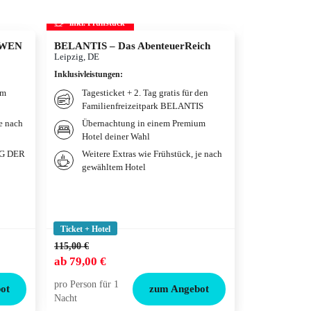
inkl. Frühstück
inkl. Frühs
ÖWEN
BELANTIS – Das AbenteuerReich
STARLIGH
Leipzig, DE
Bochum, DE
Inklusivleistungen
:
Inklusivleistun
um
Tagesticket + 2. Tag gratis für den
Bestpla
Familienfreizeitpark BELANTIS
EXPRES
Theate
je nach
Übernachtung in einem Premium
Hotel deiner Wahl
Übernac
qualitä
IG DER
Weitere Extras wie Frühstück, je nach
Premium
gewähltem Hotel
Frühstü
gewählt
Ticket + Hotel
Ticket + Hotel
115,00 €
149,00 €
ab
79,00 €
ab
111,50 €
pro Person für 1
pro Person für
ot
zum Angebot
Nacht
Nacht