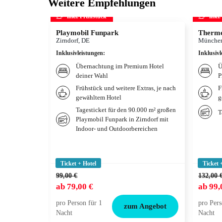
Weitere Empfehlungen
inkl. Frühstück
inkl
Playmobil Funpark
Therme
Zirndorf, DE
München
Inklusivleistungen
:
Inklusivl
Übernachtung im Premium Hotel
Ü
deiner Wahl
P
Frühstück und weitere Extras, je nach
F
gewähltem Hotel
g
Tagesticket für den 90.000 m² großen
T
Playmobil Funpark in Zirndorf mit
Indoor- und Outdoorbereichen
Ticket + Hotel
Ticket 
99,00 €
132,00 
ab
79,00 €
ab
99,
pro Person für 1
pro Pers
zum Angebot
Nacht
Nacht