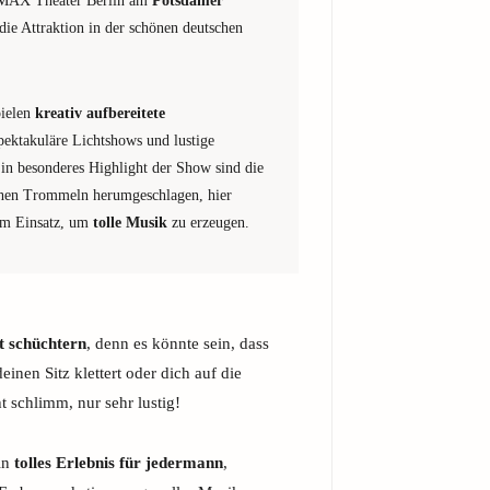
AX Theater Berlin am
Potsdamer
die Attraktion in der schönen deutschen
pielen
kreativ aufbereitete
pektakuläre Lichtshows und lustige
in besonderes Highlight der Show sind die
achen Trommeln herumgeschlagen, hier
um Einsatz, um
tolle Musik
zu erzeugen.
ht schüchtern
, denn es könnte sein, dass
inen Sitz klettert oder dich auf die
ht schlimm, nur sehr lustig!
in
tolles Erlebnis für jedermann
,