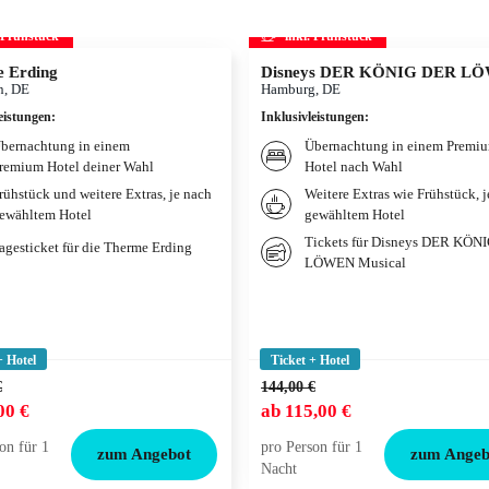
. Frühstück
inkl. Frühstück
 Erding
Disneys DER KÖNIG DER L
, DE
Hamburg, DE
eistungen
:
Inklusivleistungen
:
bernachtung in einem
Übernachtung in einem Premi
remium Hotel deiner Wahl
Hotel nach Wahl
rühstück und weitere Extras, je nach
Weitere Extras wie Frühstück, 
ewähltem Hotel
gewähltem Hotel
Tickets für Disneys DER KÖN
agesticket für die Therme Erding
LÖWEN Musical
+ Hotel
Ticket + Hotel
€
144,00 €
00 €
ab
115,00 €
on für 1
pro Person für 1
zum Angebot
zum Angeb
Nacht