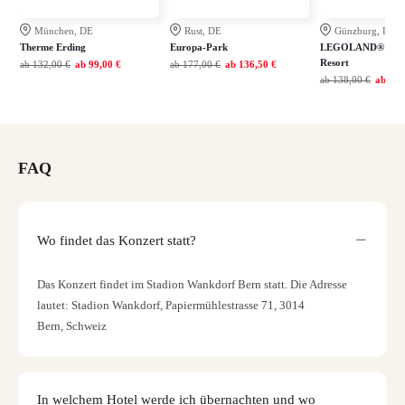
München, DE
Rust, DE
Günzburg, DE
Therme Erding
Europa-Park
LEGOLAND® Deut
Resort
ab
132,00 €
ab
99,00 €
ab
177,00 €
ab
136,50 €
ab
138,00 €
ab
108
FAQ
Wo findet das Konzert statt?
Das Konzert findet im Stadion Wankdorf Bern statt. Die Adresse
lautet: Stadion Wankdorf, Papiermühlestrasse 71, 3014
Bern, Schweiz
In welchem Hotel werde ich übernachten und wo