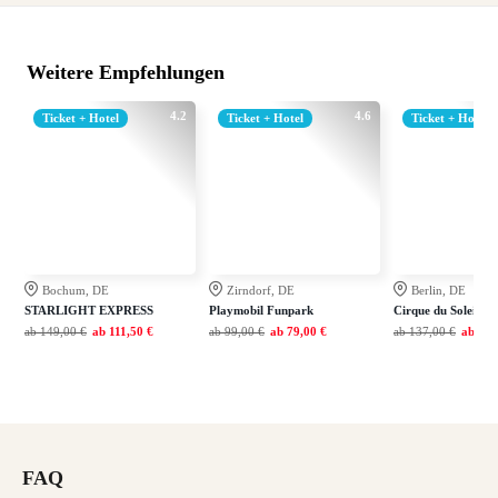
Weitere Empfehlungen
4.2
4.6
Ticket + Hotel
Ticket + Hotel
Ticket + Hotel
Bochum, DE
Zirndorf, DE
Berlin, DE
STARLIGHT EXPRESS
Playmobil Funpark
Cirque du Soleil A
ab
149,00 €
ab
111,50 €
ab
99,00 €
ab
79,00 €
ab
137,00 €
ab
109
FAQ