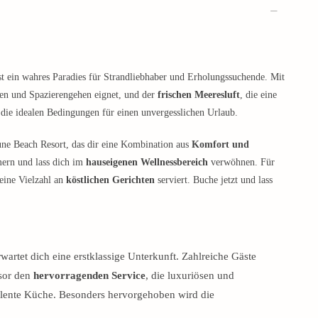
ist ein wahres Paradies für Strandliebhaber und Erholungssuchende. Mit
den und Spazierengehen eignet, und der
frischen Meeresluft
, die eine
die idealen Bedingungen für einen unvergesslichen Urlaub.
une Beach Resort, das dir eine Kombination aus
Komfort und
mern und lass dich im
hauseigenen Wellnessbereich
verwöhnen. Für
 eine Vielzahl an
köstlichen Gerichten
serviert. Buche jetzt und lass
artet dich eine erstklassige Unterkunft. Zahlreiche Gäste
sor den
hervorragenden Service
, die luxuriösen und
lente Küche. Besonders hervorgehoben wird die