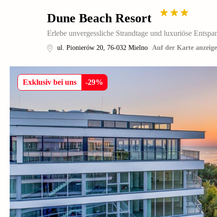
Dune Beach Resort
Erlebe unvergessliche Strandtage und luxuriöse Entsp
ul. Pionierów 20
,
76-032
Mielno
Auf der Karte anzeig
Exklusiv bei uns
-
29
%