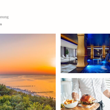
annung
en