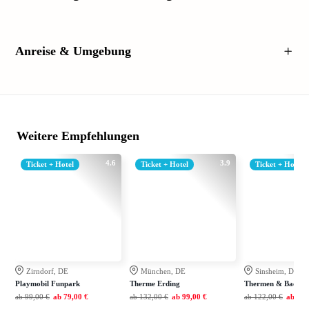
Anreise & Umgebung
Weitere Empfehlungen
4.6
3.9
Ticket + Hotel
Ticket + Hotel
Ticket + Hotel
Zirndorf, DE
München, DE
Sinsheim, DE
Playmobil Funpark
Therme Erding
Thermen & Badewel
ab
99,00 €
ab
79,00 €
ab
132,00 €
ab
99,00 €
ab
122,00 €
ab
79,