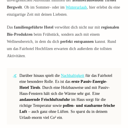
unvergesslichen Aufenthalt inmitten der
atemberaubenden Tiroler
Bergwelt
. Ob im Sommer- oder im
Winterurlaub
, hier erlebst du eine
einzigartige Zeit mit deinen Liebsten.
Das
familiengeführte Hotel
verwöhnt dich nicht nur mit
regionalen
Bio-Produkten
beim Frühstück, sondern auch mit einem
Wellnessbereich, in dem du dich
perfekt entspannen
kannst. Rund
um das Fairhotel Hochfilzen erwarten dich außerdem die tollsten
Aktivitäten.
Darüber hinaus spielt die
Nachhaltigkeit
für das Fairhotel
eine besondere Rolle. Es ist das
erste Passiv-Energie-
Hotel Tirols
. Durch eine Holzbauweise und mit Passiv-
Haus-Fenstern hält sich die Wärme sehr gut. Eine
andauernde Frischluftzufuhr
im Haus sorgt für die
richtige Temperatur sowie
pollen- und staubarme frische
Luft
– auch ganz ohne Lüften. So sparst du in deinem
Urlaub enorm viel Co² ein.