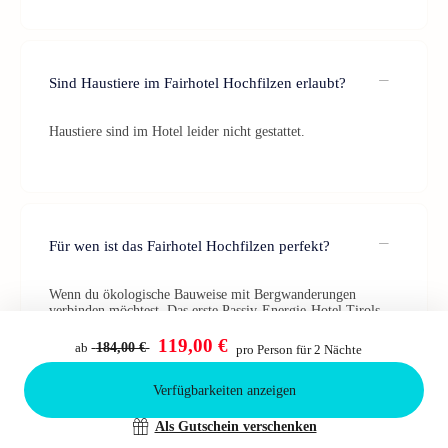
Sind Haustiere im Fairhotel Hochfilzen erlaubt?
Haustiere sind im Hotel leider nicht gestattet.
Für wen ist das Fairhotel Hochfilzen perfekt?
Wenn du ökologische Bauweise mit Bergwanderungen
verbinden möchtest. Das erste Passiv-Energie-Hotel Tirols
liegt idyllisch, direkt am Biathlon-Zentrum und an
Wanderwegen im PillerseeTal.
119,00 €
ab
184,00 €
pro Person für 2 Nächte
Verfügbarkeiten anzeigen
Bestätigen
Als Gutschein verschenken