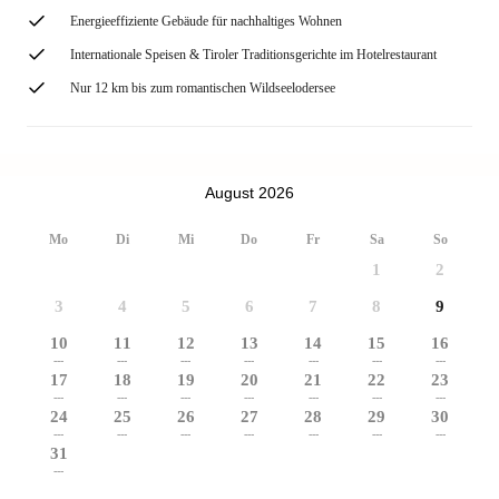
Energieeffiziente Gebäude für nachhaltiges Wohnen
Internationale Speisen & Tiroler Traditionsgerichte im Hotelrestaurant
Nur 12 km bis zum romantischen Wildseelodersee
August 2026
Mo
Di
Mi
Do
Fr
Sa
So
1
2
3
4
5
6
7
8
9
10
11
12
13
14
15
16
---
---
---
---
---
---
---
17
18
19
20
21
22
23
---
---
---
---
---
---
---
24
25
26
27
28
29
30
---
---
---
---
---
---
---
31
---