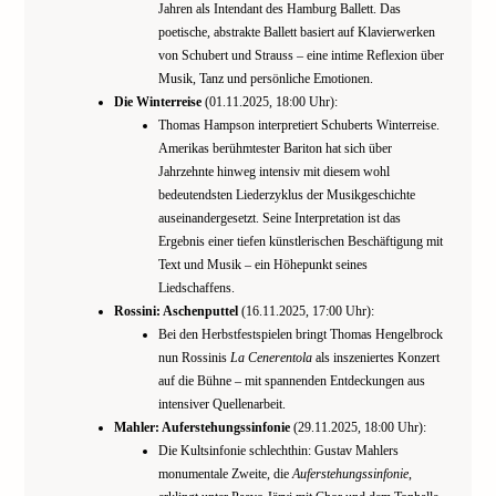
Jahren als Intendant des Hamburg Ballett. Das
poetische, abstrakte Ballett basiert auf Klavierwerken
von Schubert und Strauss – eine intime Reflexion über
Musik, Tanz und persönliche Emotionen.
Die Winterreise
(01.11.2025, 18:00 Uhr):
Thomas Hampson interpretiert Schuberts Winterreise.
Amerikas berühmtester Bariton hat sich über
Jahrzehnte hinweg intensiv mit diesem wohl
bedeutendsten Liederzyklus der Musikgeschichte
auseinandergesetzt. Seine Interpretation ist das
Ergebnis einer tiefen künstlerischen Beschäftigung mit
Text und Musik – ein Höhepunkt seines
Liedschaffens.
Rossini: Aschenputtel
(16.11.2025, 17:00 Uhr):
Bei den Herbstfestspielen bringt Thomas Hengelbrock
nun Rossinis
La Cenerentola
als inszeniertes Konzert
auf die Bühne – mit spannenden Entdeckungen aus
intensiver Quellenarbeit.
Mahler: Auferstehungssinfonie
(29.11.2025, 18:00 Uhr):
Die Kultsinfonie schlechthin: Gustav Mahlers
monumentale Zweite, die
Auferstehungssinfonie
,