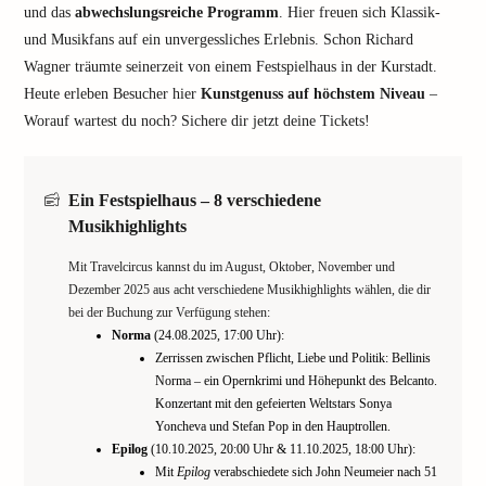
und das
abwechslungsreiche Programm
. Hier freuen sich Klassik-
und Musikfans auf ein unvergessliches Erlebnis. Schon Richard
Wagner träumte seinerzeit von einem Festspielhaus in der Kurstadt.
Heute erleben Besucher hier
Kunstgenuss auf höchstem Niveau
–
Worauf wartest du noch? Sichere dir jetzt deine Tickets!
Ein Festspielhaus – 8 verschiedene
Musikhighlights
Mit Travelcircus kannst du im August, Oktober, November und
Dezember 2025 aus acht verschiedene Musikhighlights wählen, die dir
bei der Buchung zur Verfügung stehen:
Norma
(24.08.2025, 17:00 Uhr):
Zerrissen zwischen Pflicht, Liebe und Politik: Bellinis
Norma – ein Opernkrimi und Höhepunkt des Belcanto.
Konzertant mit den gefeierten Weltstars Sonya
Yoncheva und Stefan Pop in den Hauptrollen.
Epilog
(10.10.2025, 20:00 Uhr & 11.10.2025, 18:00 Uhr):
Mit
Epilog
verabschiedete sich John Neumeier nach 51