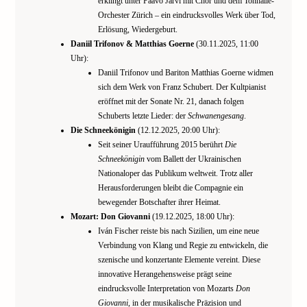
erklingt unter Paavo Järvi mit Chor und dem Tonhalle-
Orchester Zürich – ein eindrucksvolles Werk über Tod,
Erlösung, Wiedergeburt.
Daniil Trifonov & Matthias Goerne
(30.11.2025, 11:00
Uhr):
Daniil Trifonov und Bariton Matthias Goerne widmen
sich dem Werk von Franz Schubert. Der Kultpianist
eröffnet mit der Sonate Nr. 21, danach folgen
Schuberts letzte Lieder: der
Schwanengesang
.
Die Schneekönigin
(12.12.2025, 20:00 Uhr):
Seit seiner Uraufführung 2015 berührt
Die
Schneekönigin
vom Ballett der Ukrainischen
Nationaloper das Publikum weltweit. Trotz aller
Herausforderungen bleibt die Compagnie ein
bewegender Botschafter ihrer Heimat.
Mozart: Don Giovanni
(19.12.2025, 18:00 Uhr):
Iván Fischer reiste bis nach Sizilien, um eine neue
Verbindung von Klang und Regie zu entwickeln, die
szenische und konzertante Elemente vereint. Diese
innovative Herangehensweise prägt seine
eindrucksvolle Interpretation von Mozarts
Don
Giovanni
, in der musikalische Präzision und