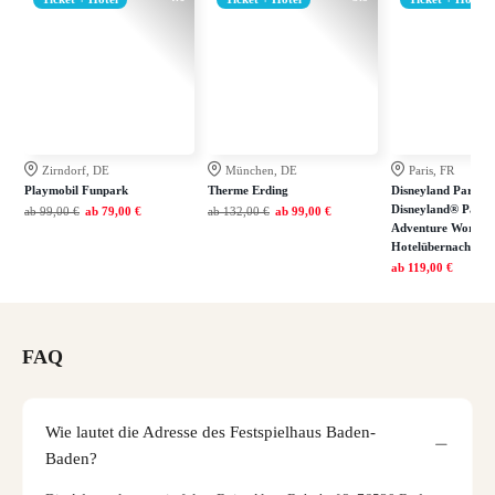
Zirndorf, DE
München, DE
Paris, FR
Playmobil Funpark
Therme Erding
Disneyland Paris: E
Disneyland® Park 
ab
99,00 €
ab
79,00 €
ab
132,00 €
ab
99,00 €
Adventure World in
Hotelübernachtung
ab
119,00 €
FAQ
Wie lautet die Adresse des Festspielhaus Baden-
Baden?