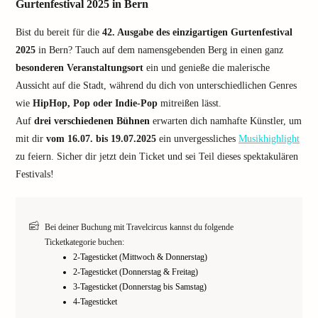
Gurtenfestival 2025 in Bern
Bist du bereit für die
42. Ausgabe des einzigartigen Gurtenfestival
2025
in Bern? Tauch auf dem namensgebenden Berg in einen ganz
besonderen Veranstaltungsort
ein und genieße die malerische
Aussicht auf die Stadt, während du dich von unterschiedlichen Genres
wie
HipHop, Pop oder Indie-Pop
mitreißen lässt.
Auf
drei verschiedenen Bühnen
erwarten dich namhafte Künstler, um
mit dir
vom 16.07. bis 19.07.2025
ein unvergessliches
Musikhighlight
zu feiern. Sicher dir jetzt dein Ticket und sei Teil dieses spektakulären
Festivals!
Bei deiner Buchung mit Travelcircus kannst du folgende
Ticketkategorie buchen:
2-Tagesticket (Mittwoch & Donnerstag)
2-Tagesticket (Donnerstag & Freitag)
3-Tagesticket (Donnerstag bis Samstag)
4-Tagesticket