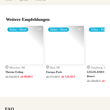
Weitere Empfehlungen
3.9
4.7
Ticket + Hotel
Ticket + Hotel
Ticket + Hotel
München, DE
Rust, DE
Günzburg, DE
Therme Erding
Europa-Park
LEGOLAND® Deut
Resort
ab
132,00 €
ab
99,00 €
ab
177,00 €
ab
136,50 €
ab
138,00 €
ab
108
FAQ