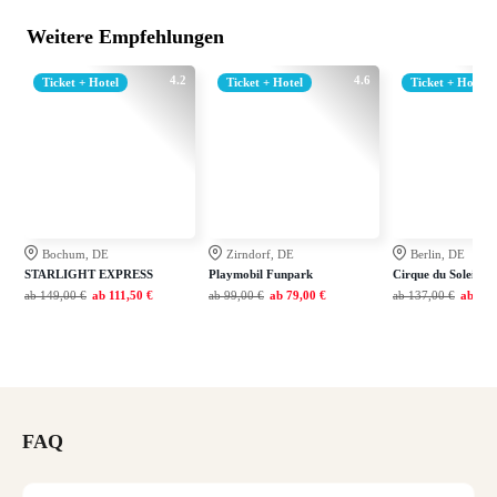
Weitere Empfehlungen
4.2
4.6
Ticket + Hotel
Ticket + Hotel
Ticket + Hotel
Bochum, DE
Zirndorf, DE
Berlin, DE
STARLIGHT EXPRESS
Playmobil Funpark
Cirque du Soleil A
ab
149,00 €
ab
111,50 €
ab
99,00 €
ab
79,00 €
ab
137,00 €
ab
109
FAQ