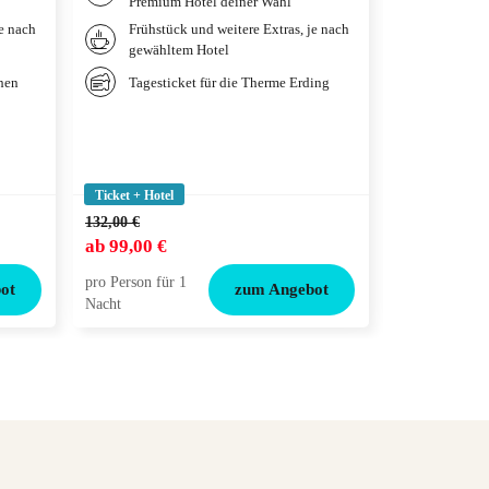
Premium Hotel deiner Wahl
Hotel n
je nach
Frühstück und weitere Extras, je nach
Weitere
gewähltem Hotel
gewählt
Ticket
chen
Tagesticket für die Therme Erding
LÖWEN 
Ticket + Hotel
Ticket + Hotel
132,00 €
144,00 €
ab
99,00 €
ab
115,00 €
pro Person für 1
pro Person für
ot
zum Angebot
Nacht
Nacht