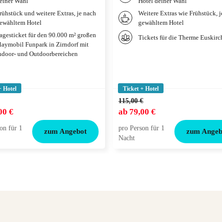
einer Wahl
Hotel deiner Wahl
rühstück und weitere Extras, je nach
Weitere Extras wie Frühstück, 
ewähltem Hotel
gewähltem Hotel
agesticket für den 90.000 m² großen
Tickets für die Therme Euskir
laymobil Funpark in Zirndorf mit
ndoor- und Outdoorbereichen
+ Hotel
Ticket + Hotel
115,00 €
00 €
ab
79,00 €
on für 1
pro Person für 1
zum Angebot
zum Angeb
Nacht