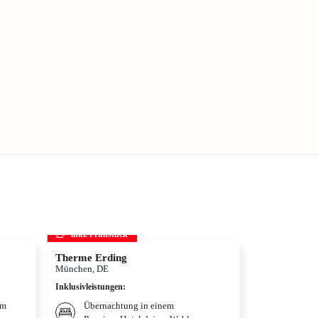
inkl. Frühstück
inkl. Frühs
Therme Erding
Disneys D
München, DE
Hamburg, DE
Inklusivleistungen
:
Inklusivleistun
um
Übernachtung in einem
Übernac