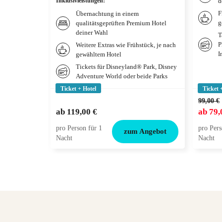
Inklusivleistungen
:
d
F
Übernachtung in einem
g
qualitätsgeprüften Premium Hotel
deiner Wahl
T
P
Weitere Extras wie Frühstück, je nach
I
gewähltem Hotel
Tickets für Disneyland® Park, Disney
Adventure World oder beide Parks
Ticket + Hotel
Ticket 
99,00 €
ab
119,00 €
ab
79,
pro Person für 1
pro Pers
zum Angebot
Nacht
Nacht