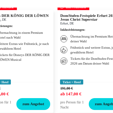
. Frühstück
inkl. Frühstück
ys DER KÖNIG DER LÖWEN
DomStufen-Festspiele Erfurt 20
Jesus Christ Superstar
, DE
Erfurt, DE
eistungen
:
Inklusivleistungen
:
bernachtung in einem Premium
Übernachtung im Premium Hot
otel nach Wahl
deiner Wahl
eitere Extras wie Frühstück, je nach
Frühstück und weitere Extras, 
ewähltem Hotel
gewähltem Hotel
ickets für Disneys DER KÖNIG DER
Tickets für die DomStufen-Fest
ÖWEN Musical
2026 am Datum deiner Wahl
+ Hotel
Ticket + Hotel
€
191,00 €
,00 €
ab
147,00 €
on für 1
pro Person für 1
zum Angebot
zum Angeb
Nacht