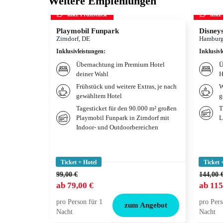
Weitere Empfehlungen
inkl. Frühstück
inkl
Playmobil Funpark
Disne
Zirndorf, DE
Hamburg
Inklusivleistungen
:
Inklusivl
Übernachtung im Premium Hotel
Ü
deiner Wahl
H
Frühstück und weitere Extras, je nach
W
gewähltem Hotel
g
Tagesticket für den 90.000 m² großen
T
Playmobil Funpark in Zirndorf mit
L
Indoor- und Outdoorbereichen
Ticket + Hotel
Ticket 
99,00 €
144,00 
ab
79,00 €
ab
115
pro Person für 1
pro Pers
zum Angebot
Nacht
Nacht