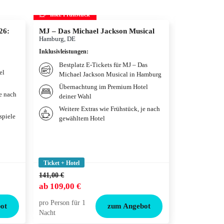
inkl. Frühstück
inkl. Frühs
26:
MJ – Das Michael Jackson Musical
BELANTIS –
Hamburg, DE
Leipzig, DE
Inklusivleistungen
:
Inklusivleistun
Bestplatz E-Tickets für MJ – Das
Tagestic
el
Michael Jackson Musical in Hamburg
Familie
Übernachtung im Premium Hotel
Übernac
je nach
deiner Wahl
Hotel d
Weitere Extras wie Frühstück, je nach
Weitere
spiele
gewähltem Hotel
gewählt
Ticket + Hotel
Ticket + Hotel
141,00 €
115,00 €
ab
109,00 €
ab
79,00 €
pro Person für 1
pro Person für
ot
zum Angebot
Nacht
Nacht