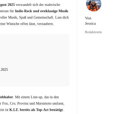
ugust 2025
verwandelt sich der malerische
entrum für
Indie-Rock und erstklassige Musik
.
voller Musik, Spaß und Gemeinschaft. Lass dich
Von
Jessica
ine Wünsche offen lässt, verzaubern.
Redakteurin
8.2025
liebhaber
. Mit einem Line-up, das in den
er Fox, Cro, Provinz und Marsimoto umfasst,
hin ist
K.I.Z. bereits als Top-Act bestätigt
.