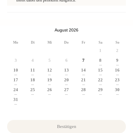
bietet dabei den perfekten Ausgleich.
August 2026
Mo
Di
Mi
Do
Fr
Sa
So
1
2
3
4
5
6
7
8
9
---
---
10
11
12
13
14
15
16
---
---
---
---
---
---
---
17
18
19
20
21
22
23
---
---
---
---
---
---
---
24
25
26
27
28
29
30
---
---
---
---
---
---
---
31
---
Bestätigen