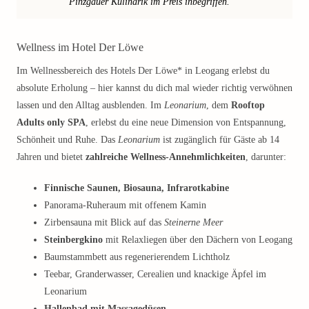
Pinzgauer Kulinarik im Preis inbegriffen.
Wellness im Hotel Der Löwe
Im Wellnessbereich des Hotels Der Löwe* in Leogang erlebst du
absolute Erholung – hier kannst du dich mal wieder richtig verwöhnen
lassen und den Alltag ausblenden. Im
Leonarium
, dem
Rooftop
Adults only SPA
, erlebst du eine neue Dimension von Entspannung,
Schönheit und Ruhe. Das
Leonarium
ist zugänglich für Gäste ab 14
Jahren und bietet
zahlreiche Wellness-Annehmlichkeiten
, darunter:
Finnische Saunen, Biosauna, Infrarotkabine
Panorama-Ruheraum mit offenem Kamin
Zirbensauna mit Blick auf das
Steinerne Meer
Steinbergkino
mit Relaxliegen über den Dächern von Leogang
Baumstammbett aus regenerierendem Lichtholz
Teebar, Granderwasser, Cerealien und knackige Äpfel im
Leonarium
Hallenbad mit Massagedüsen