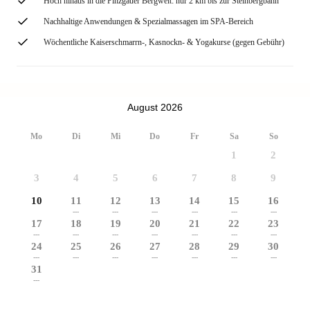
Hoch hinaus in die Pinzgauer Bergwelt: nur 2 km bis zur Steinbergbahn
Nachhaltige Anwendungen & Spezialmassagen im SPA-Bereich
Wöchentliche Kaiserschmarrn-, Kasnockn- & Yogakurse (gegen Gebühr)
August 2026
Mo
Di
Mi
Do
Fr
Sa
So
1
2
3
4
5
6
7
8
9
10
11
12
13
14
15
16
---
---
---
---
---
---
17
18
19
20
21
22
23
---
---
---
---
---
---
---
24
25
26
27
28
29
30
---
---
---
---
---
---
---
31
---