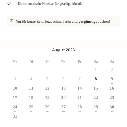
Ehrlich nordische Hotelbar für gesellige Abende
Nur für kurze Zeit: Jetzt schnell sein und
vergünstigt
buchen!
August 2026
Mo
Di
Mi
Do
Fr
Sa
So
1
2
3
4
5
6
7
8
9
---
10
11
12
13
14
15
16
---
---
---
---
---
---
---
17
18
19
20
21
22
23
---
---
---
---
---
---
---
24
25
26
27
28
29
30
---
---
---
---
---
---
---
31
---