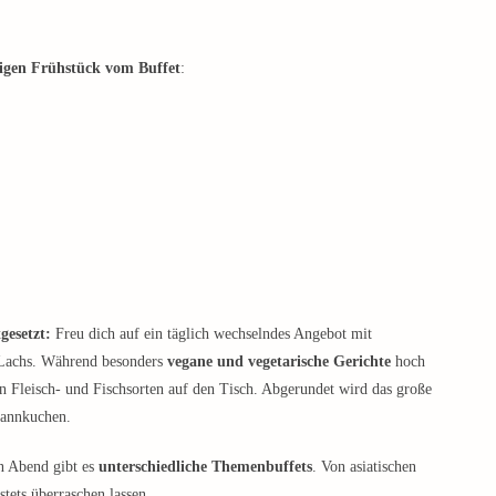
igen Frühstück vom Buffet
:
gesetzt:
Freu dich auf ein täglich wechselndes Angebot mit
d Lachs. Während besonders
vegane und vegetarische Gerichte
hoch
 Fleisch- und Fischsorten auf den Tisch. Abgerundet wird das große
fannkuchen.
en Abend gibt es
unterschiedliche Themenbuffets
. Von asiatischen
stets überraschen lassen.