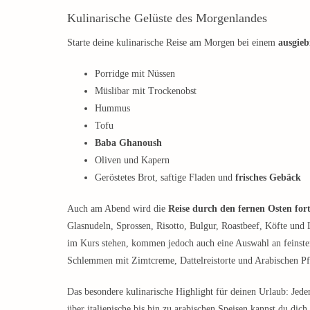
Kulinarische Gelüste des Morgenlandes
Starte deine kulinarische Reise am Morgen bei einem
ausgieb
Porridge mit Nüssen
Müslibar mit Trockenobst
Hummus
Tofu
Baba Ghanoush
Oliven und Kapern
Geröstetes Brot, saftige Fladen und
frisches Gebäck
Auch am Abend wird die
Reise durch den fernen Osten fort
Glasnudeln, Sprossen, Risotto, Bulgur, Roastbeef, Köfte un
im Kurs stehen, kommen jedoch auch eine Auswahl an feinsten
Schlemmen mit Zimtcreme, Dattelreistorte und Arabischen P
Das besondere kulinarische Highlight für deinen Urlaub: Jed
über italienische bis hin zu arabischen Speisen kannst du dich 