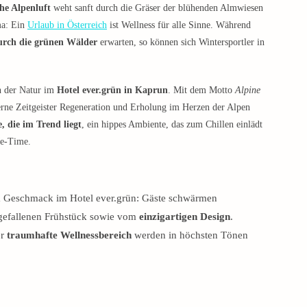
che Alpenluft
weht sanft durch die Gräser der blühenden Almwiesen
ma: Ein
Urlaub in Österreich
ist Wellness für alle Sinne. Während
urch die grünen Wälder
erwarten, so können sich Wintersportler in
en der Natur im
Hotel ever.grün in Kaprun
. Mit dem Motto
Alpine
rne Zeitgeister Regeneration und Erholung im Herzen der Alpen
, die im Trend liegt
, ein hippes Ambiente, das zum Chillen einlädt
Me-Time.
m Geschmack im Hotel ever.grün: Gäste schwärmen
gefallenen Frühstück sowie vom
einzigartigen Design
.
er
traumhafte Wellnessbereich
werden in höchsten Tönen