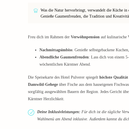
Was die Natur hervorbringt, verwandelt die Küche in de
Genieße Gaumenfreuden, die Tradition und Kreativität
Freu dich im Rahmen der
Verwöhnpension
auf kulinarische V
Nachmittagsimbiss
: Genieße selbstgebackene Kuchen,
Abendliche Gaumenfreuden
: Lass dich von einem 
wöchentlichen Kärntner Abend.
Die Speisekarte des Hotel Pulverer spiegelt
höchste Qualität
Damwild-Gehege
über Fische aus dem hauseigenen Fischwas
sorgfältig ausgewählten Bauern der Region. Jedes Gericht ü
Kärntner Herzlichkeit.
Deine Inklusivleistungen:
Für dich ist die tägliche Ve
Wahlmenü am Abend inklusive. Außerdem kannst du dich