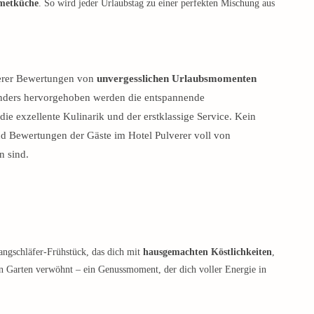
rmetküche
. So wird jeder Urlaubstag zu einer perfekten Mischung aus
verer Bewertungen von
unvergesslichen Urlaubsmomenten
onders hervorgehoben werden die entspannende
die exzellente Kulinarik und der erstklassige Service. Kein
d Bewertungen der Gäste im Hotel Pulverer voll von
n sind.
angschläfer-Frühstück, das dich mit
hausgemachten Köstlichkeiten
,
n Garten verwöhnt – ein Genussmoment, der dich voller Energie in