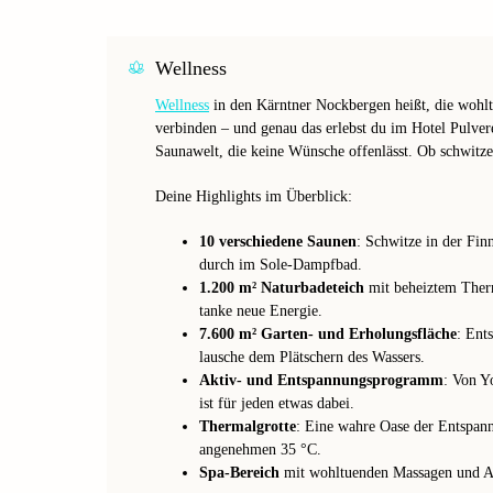
Wellness
Wellness
in den Kärntner Nockbergen heißt, die wohlt
verbinden – und genau das erlebst du im Hotel Pulver
Saunawelt, die keine Wünsche offenlässt. Ob schwitzen
Deine Highlights im Überblick:
10 verschiedene Saunen
: Schwitze in der Fin
durch im Sole-Dampfbad.
1.200 m² Naturbadeteich
mit beheiztem Ther
tanke neue Energie.
7.600 m² Garten- und Erholungsfläche
: Ent
lausche dem Plätschern des Wassers.
Aktiv- und Entspannungsprogramm
: Von Y
ist für jeden etwas dabei.
Thermalgrotte
: Eine wahre Oase der Entspan
angenehmen 35 °C.
Spa-Bereich
mit wohltuenden Massagen und An