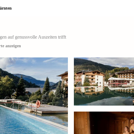
ärnten
n auf genussvolle Auszeiten trifft
te anzeigen