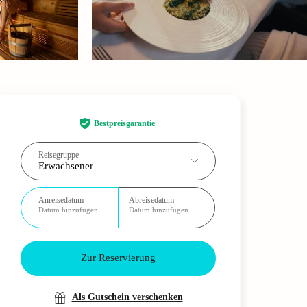
Bestpreisgarantie
Reisegruppe
Erwachsener
Anreisedatum
Abreisedatum
Datum hinzufügen
Datum hinzufügen
Zur Reservierung
Als Gutschein verschenken