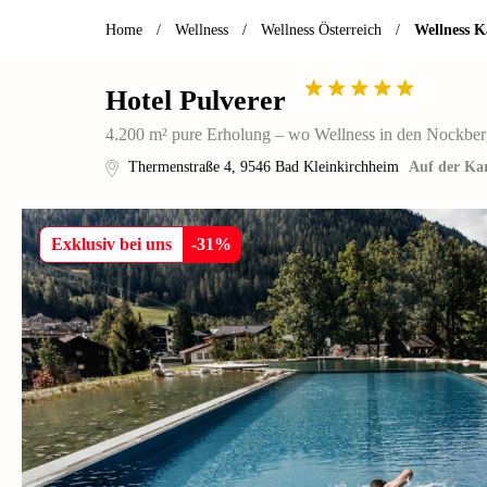
Home
/
Wellness
/
Wellness Österreich
/
Wellness K
Hotel Pulverer
4.200 m² pure Erholung – wo Wellness in den Nockberge
Thermenstraße 4
,
9546
Bad Kleinkirchheim
Auf der Kar
Exklusiv bei uns
-
31
%