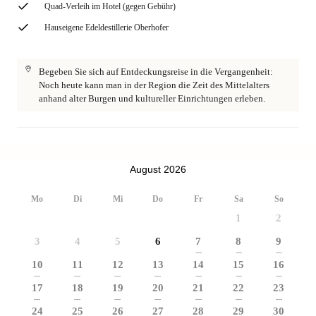
Quad-Verleih im Hotel (gegen Gebühr)
Hauseigene Edeldestillerie Oberhofer
Begeben Sie sich auf Entdeckungsreise in die Vergangenheit:
Noch heute kann man in der Region die Zeit des Mittelalters
anhand alter Burgen und kultureller Einrichtungen erleben.
August 2026
Mo
Di
Mi
Do
Fr
Sa
So
1
2
3
4
5
6
7
8
9
---
---
---
10
11
12
13
14
15
16
---
---
---
---
---
---
---
17
18
19
20
21
22
23
---
---
---
---
---
---
---
24
25
26
27
28
29
30