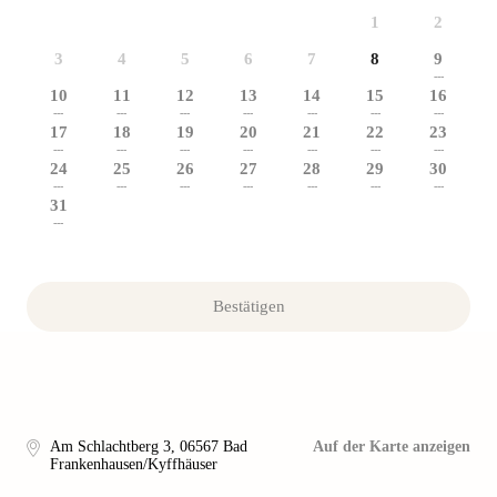
1
2
3
4
5
6
7
8
9
---
10
11
12
13
14
15
16
---
---
---
---
---
---
---
17
18
19
20
21
22
23
---
---
---
---
---
---
---
24
25
26
27
28
29
30
---
---
---
---
---
---
---
31
---
Bestätigen
Am Schlachtberg 3
,
06567
Bad
Auf der Karte anzeigen
Frankenhausen/Kyffhäuser