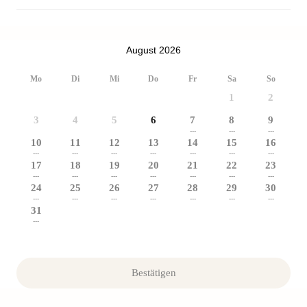
August 2026
Mo
Di
Mi
Do
Fr
Sa
So
1
2
3
4
5
6
7
8
9
---
---
---
10
11
12
13
14
15
16
---
---
---
---
---
---
---
17
18
19
20
21
22
23
---
---
---
---
---
---
---
24
25
26
27
28
29
30
---
---
---
---
---
---
---
31
---
Bestätigen