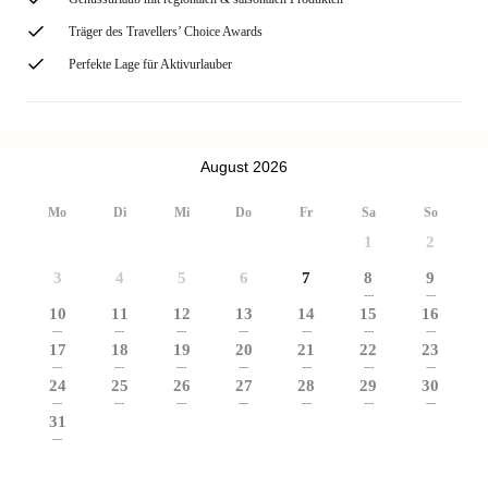
Träger des Travellers’ Choice Awards
Perfekte Lage für Aktivurlauber
August 2026
Mo
Di
Mi
Do
Fr
Sa
So
1
2
3
4
5
6
7
8
9
---
---
10
11
12
13
14
15
16
---
---
---
---
---
---
---
17
18
19
20
21
22
23
---
---
---
---
---
---
---
24
25
26
27
28
29
30
---
---
---
---
---
---
---
31
---