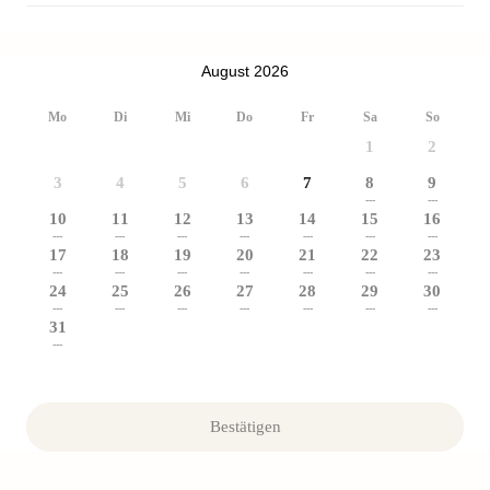
August 2026
Mo
Di
Mi
Do
Fr
Sa
So
1
2
3
4
5
6
7
8
9
---
---
10
11
12
13
14
15
16
---
---
---
---
---
---
---
17
18
19
20
21
22
23
---
---
---
---
---
---
---
24
25
26
27
28
29
30
---
---
---
---
---
---
---
31
---
Bestätigen