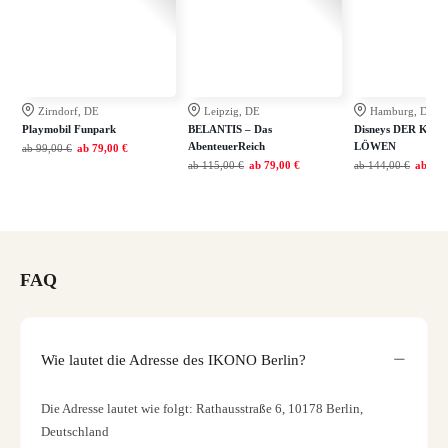
Zirndorf, DE
Leipzig, DE
Hamburg, DE
Playmobil Funpark
BELANTIS – Das
Disneys DER KÖN
AbenteuerReich
LÖWEN
ab
99,00 €
ab
79,00 €
ab
115,00 €
ab
79,00 €
ab
144,00 €
ab
115
FAQ
Wie lautet die Adresse des IKONO Berlin?
Die Adresse lautet wie folgt: Rathausstraße 6, 10178 Berlin,
Deutschland