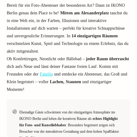
Bereit für ein Foto-Abenteuer der besonderen Art? Dann ist IKONO
Berlin genau dein Place to be!
Mitten am Alexanderplatz
tauchst du
in eine Welt ein, in der Farben, Illusionen und interaktive
Installationen auf dich warten – perfekt für kreative Schnappschüsse
und unvergessliche Erinnerungen. In
14 einzigartigen Räumen
verschmelzen Kunst, Spiel und Technologie zu einem Erlebnis, das du
aktiv mitgestaltest.
Ob Konfettiregen, Neonlicht oder Bällebad –
jeder Raum überrascht
dich aufs Neue und lässt deiner Fantasie freien Lauf. Komm mit
Freunden oder der
Familie
und entdecke ein Abenteuer, das Groß und
Klein begeistert – voller
Lachen, Staunen
und einzigartiger
Momente!
Ehemalige Gäste schwärmen von der einzigartigen Atmosphäre im
IKONO Berlin und loben die kreativen Räume als
echtes Highlight
für Foto- und Kunstliebhaber
. Besonders begeistert zeigen sich
Besucher von der interaktiven Gestaltung und dem hohen Spaßfaktor