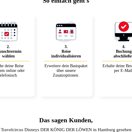
So einfach geht's
2
.
3
.
4
.
nschtermin
Reise
Buchung
wählen
individualisieren
abschließ
he deine Reise
Erweitere dein Basispaket
Erhalte deine Bes
em online oder
über unsere
per E-Mail
telefonisch.
Zusatzoptionen.
Das sagen Kunden,
t Travelcircus Disneys DER KÖNIG DER LÖWEN in Hamburg gesehen