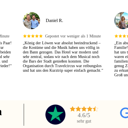
Daniel R.
Minute
Gepostet vor weniger als 1 Minute
s Paar!
„König der Löwen war absolut beeindruckend –
„Ein abs
war
die Kostüme und die Musik haben uns völlig in
Familie
 beiden
den Bann gezogen. Das Hotel war modern und
hat uns 
d sehr
sehr zentral, sodass wir nach dem Musical noch
waren ei
, und
die Bars der Stadt genießen konnten. Die
familien
ieder!“
Organisation durch Travelcircus war reibungslos
genug Z
und hat uns den Kurztrip super einfach gemacht.“
zu erku
Groß un
n
4.6
/5
sehr gut