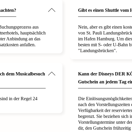
nachten?
Gibt es einen Shuttle vom 
 Buchungsprozess aus
Nein, aber es gibt einen kost
tnerhotels, hauptsächlich
von St. Pauli Landungsbrüc
uter Anbindung an das
im Hafen Hamburg. Um diese
atzkosten anfallen.
besten mit S- oder U-Bahn bi
"Landungsbrücken".
nach dem Musicalbesuch
Kann der Disneys DER
Gutschein an jedem Tag ei
sind in der Regel 24
Die Einlösungsmöglichkeiten
nach den Vorstellungszeiten 
Verfügbarkeit der reserviert
begrenzt. Sie beziehen sich i
Vorstellungstermine unter d
dir, den Gutschein frühzeiti