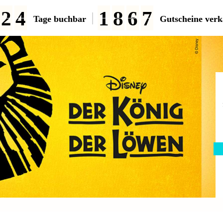
2
4
1
8
6
7
Tage buchbar
Gutscheine verk