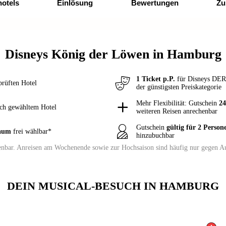
hotels
Einlösung
Bewertungen
Zu
Disneys König der Löwen in Hamburg
1 Ticket p.P.
für Disneys DE
prüften Hotel
der günstigsten Preiskategorie
Mehr Flexibilität: Gutschein
2
ach gewähltem Hotel
weiteren Reisen anrechenbar
Gutschein
gültig für 2 Person
raum
frei wählbar*
hinzubuchbar
henbar. Anreisen am Wochenende sowie zur Hochsaison sind häufig nur gegen Au
DEIN MUSICAL-BESUCH IN HAMBURG