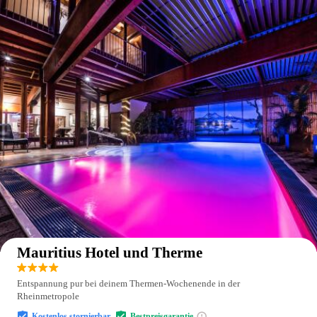
Auf der Karte anzeigen
Mauritius Hotel und Therme
Entspannung pur bei deinem Thermen-Wochenende in der
Rheinmetropole
Kostenlos stornierbar
Bestpreisgarantie