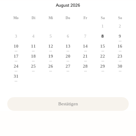
August 2026
Mo
Di
Mi
Do
Fr
Sa
So
1
2
3
4
5
6
7
8
9
---
10
11
12
13
14
15
16
---
---
---
---
---
---
---
17
18
19
20
21
22
23
---
---
---
---
---
---
---
24
25
26
27
28
29
30
---
---
---
---
---
---
---
31
---
Bestätigen