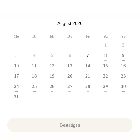
August 2026
Mo
Di
Mi
Do
Fr
Sa
So
1
2
3
4
5
6
7
8
9
---
---
10
11
12
13
14
15
16
---
---
---
---
---
---
---
17
18
19
20
21
22
23
---
---
---
---
---
---
---
24
25
26
27
28
29
30
---
---
---
---
---
---
---
31
---
Bestätigen