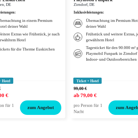
en, DE
Zirndorf, DE
eistungen
:
Inklusivleistungen
:
bernachtung in einem Premium
Übernachtung im Premium Hot
otel deiner Wahl
deiner Wahl
eitere Extras wie Frühstück, je nach
Frühstück und weitere Extras, 
ewähltem Hotel
gewähltem Hotel
Tagesticket für den 90.000 m² 
ickets für die Therme Euskirchen
Playmobil Funpark in Zirndorf
Indoor- und Outdoorbereichen
+ Hotel
Ticket + Hotel
€
99,00 €
00 €
ab
79,00 €
on für 1
pro Person für 1
zum Angebot
zum Angeb
Nacht