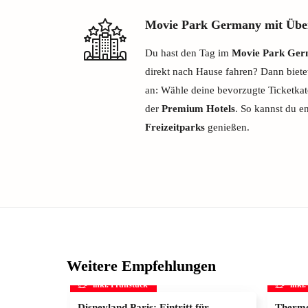
Movie Park Germany mit Übe
Du hast den Tag im
Movie Park Ge
direkt nach Hause fahren? Dann bietet
an: Wähle deine bevorzugte Ticketkat
der
Premium Hotels
. So kannst du e
Freizeitparks
genießen.
Weitere Empfehlungen
inkl. Frühstück
inkl
Disneyland Paris: Eintritt für
Therme