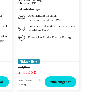
München, DE
Hamburg, DE
Inklusivleistungen
:
Inklusivleistun
el
Übernachtung in einem
Übernac
Premium Hotel deiner Wahl
Hotel n
je nach
Frühstück und weitere Extras, je nach
Weitere
gewähltem Hotel
gewählt
großen
Ticket
Tagesticket für die Therme Erding
 mit
LÖWEN 
Ticket + Hotel
Ticket + Hotel
132,00 €
144,00 €
ab
99,00 €
ab
115,00 €
pro Person für 1
pro Person für
ot
zum Angebot
Nacht
Nacht