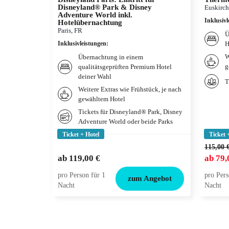
Disneyland® Park & Disney
Euskirch
Adventure World inkl.
Inklusivl
Hotelübernachtung
Paris, FR
Ü
Inklusivleistungen
:
H
W
Übernachtung in einem
g
qualitätsgeprüften Premium Hotel
deiner Wahl
T
Weitere Extras wie Frühstück, je nach
gewähltem Hotel
Tickets für Disneyland® Park, Disney
Adventure World oder beide Parks
Ticket + Hotel
Ticket 
115,00 
ab
119,00 €
ab
79,
pro Person für 1
pro Pers
zum Angebot
Nacht
Nacht