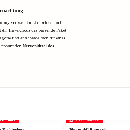
rnachtung
rmany
verbracht und möchtest nicht
 dir Travelcircus das passende Paket
egorie und entscheide dich für eines
ntspannt den
Nervenkitzel des
. Frühstück
inkl. Frühstück
 Euskirchen
Playmobil Funpark