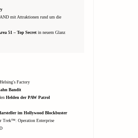
ry
D mit Attraktionen rund um die
rea 51 – Top Secret
in neuem Glanz
Helsing's Factory
bahn Bandit
 den
Helden der PAW Patrol
arsteller im Hollywood Blockbuster
ar Trek™: Operation Enterprise
4D