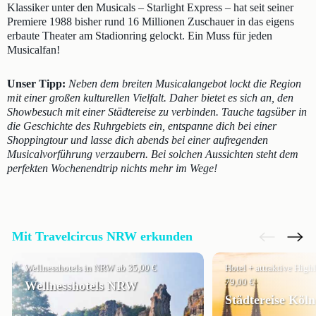
Klassiker unter den Musicals – Starlight Express – hat seit seiner
Premiere 1988 bisher rund 16 Millionen Zuschauer in das eigens
erbaute Theater am Stadionring gelockt. Ein Muss für jeden
Musicalfan!
Unser Tipp:
Neben dem breiten Musicalangebot lockt die Region
mit einer großen kulturellen Vielfalt. Daher bietet es sich an, den
Showbesuch mit einer Städtereise zu verbinden. Tauche tagsüber in
die Geschichte des Ruhrgebiets ein, entspanne dich bei einer
Shoppingtour und lasse dich abends bei einer aufregenden
Musicalvorführung verzaubern. Bei solchen Aussichten steht dem
perfekten Wochenendtrip nichts mehr im Wege!
Mit Travelcircus NRW erkunden
Wellnesshotels in NRW ab 35,00 €
Hotel + attraktive Highl
79,00 €
Wellnesshotels NRW
Städtereise Köln