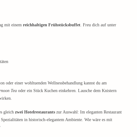
ag mit einem
reichhaltigen Frühstücksbuffet
. Freu dich auf unter
täten
ion oder einer wohltuenden Wellnessbehandlung kannst du am
rnoon Tea
oder ein Stück Kuchen einkehren. Lausche dem Knistern
wirken.
es gleich
zwei Hotelrestaurants
zur Auswahl: Im eleganten Restaurant
 Spezialitäten in historisch-elegantem Ambiente. Wie wäre es mit
?