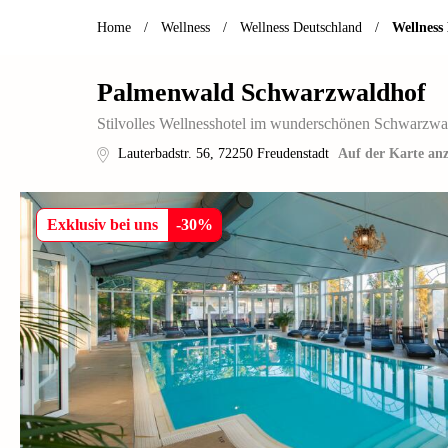
Home
/
Wellness
/
Wellness Deutschland
/
Wellness
Palmenwald Schwarzwaldhof
Stilvolles Wellnesshotel im wunderschönen Schwarzwa
Lauterbadstr. 56
,
72250
Freudenstadt
Auf der Karte anz
Exklusiv bei uns
-
30
%