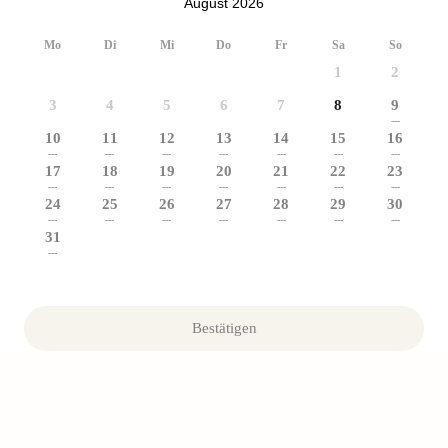
August 2026
Mo
Di
Mi
Do
Fr
Sa
So
1
2
3
4
5
6
7
8
9
---
10
11
12
13
14
15
16
---
---
---
---
---
---
---
17
18
19
20
21
22
23
---
---
---
---
---
---
---
24
25
26
27
28
29
30
---
---
---
---
---
---
---
31
---
Bestätigen