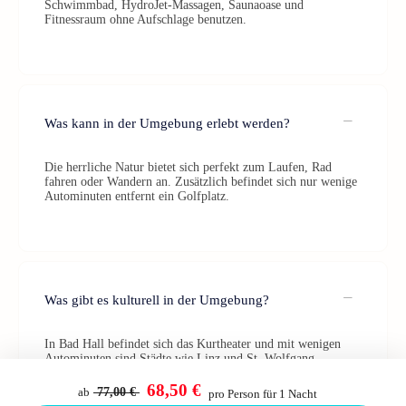
Schwimmbad, HydroJet-Massagen, Saunaoase und
Fitnessraum ohne Aufschlage benutzen.
Was kann in der Umgebung erlebt werden?
Die herrliche Natur bietet sich perfekt zum Laufen, Rad
fahren oder Wandern an. Zusätzlich befindet sich nur wenige
Autominuten entfernt ein Golfplatz.
Was gibt es kulturell in der Umgebung?
In Bad Hall befindet sich das Kurtheater und mit wenigen
Autominuten sind Städte wie Linz und St. Wolfgang
erreichbar. Für spannende Einblicke können verschiedene
Stifte und Klöster besucht werden.
68,50 €
ab
77,00 €
pro Person für 1 Nacht