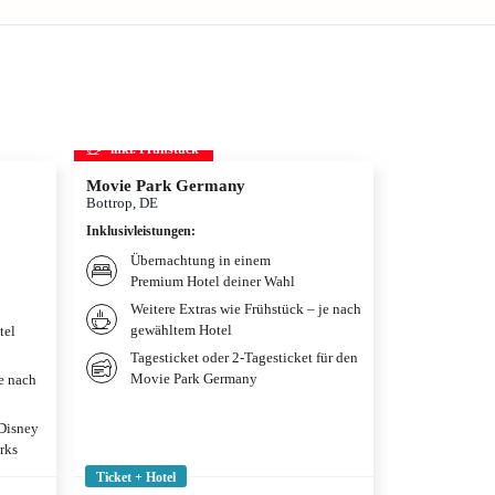
inkl. Frühstück
inkl. Frühs
Movie Park Germany
Therme Erd
Bottrop, DE
München, DE
Inklusivleistungen
:
Inklusivleistun
Übernachtung in einem
Übernac
Premium Hotel deiner Wahl
Premium
Weitere Extras wie Frühstück – je nach
Frühstü
gewähltem Hotel
gewählt
tel
Tagesticket oder 2-Tagesticket für den
Tagesti
Movie Park Germany
je nach
 Disney
rks
Ticket + Hotel
Ticket + Hotel