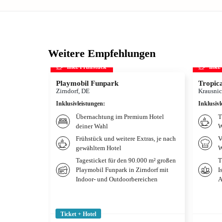
Weitere Empfehlungen
inkl. Frühstück
inkl
Playmobil Funpark
Tropica
Zirndorf, DE
Krausnic
Inklusivleistungen
:
Inklusivl
Übernachtung im Premium Hotel
T
deiner Wahl
W
Frühstück und weitere Extras, je nach
V
gewähltem Hotel
W
Tagesticket für den 90.000 m² großen
T
Playmobil Funpark in Zirndorf mit
I
Indoor- und Outdoorbereichen
A
Ticket + Hotel