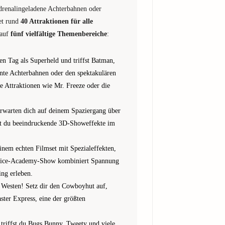
drenalingeladene Achterbahnen oder
et rund
40 Attraktionen für alle
 auf
fünf vielfältige Themenbereiche
:
nen Tag als Superheld und triffst Batman,
te Achterbahnen oder den spektakulären
e Attraktionen wie Mr. Freeze oder die
rwarten dich auf deinem Spaziergang über
st du beeindruckende 3D-Showeffekte im
einem echten Filmset mit Spezialeffekten,
olice-Academy-Show kombiniert Spannung
ing erleben.
Westen! Setz dir den Cowboyhut auf,
aster Express, eine der größten
 triffst du Bugs Bunny, Tweety und viele