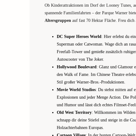
Ob Kinderattraktionen im Dorf der Looney Tunes, a
spannende Familienfahrten – der Parque Warner biet
Altersgruppen
auf fast 70 Hektar Fläche. Freu dich
DC Super Heroes World
: Hier erlebst du ei
Superman oder Catwoman. Wage dich an rasan
Freefall-Tower und genieße zusätzlich ruhiger
Autoscooter von The Joker.
Hollywood Boulevard
: Glanz und Glamour e
den Walk of Fame. Im Chinese Theatre erleb
Stil großer Warner-Bros.-Produktionen.
Movie World Studios
: Du stehst mitten auf 
Explosionen und jeder Menge Action. Die P
und Humor und lässt dich echtes Filmset-Feel
Old West Territory
: Willkommen im Wilden 
schnapp dir deine Stiefel und steige in die Co
Holzachterbahnen Europas.
Cartoon Village
: In der bunten Cartoon-Welt