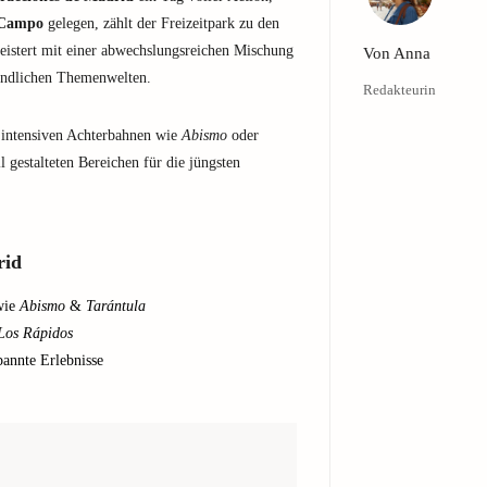
 Campo
gelegen, zählt der Freizeitpark zu den
geistert mit einer abwechslungsreichen Mischung
Von
Anna
eundlichen Themenwelten.
Redakteurin
 intensiven Achterbahnen wie
Abismo
oder
 gestalteten Bereichen für die jüngsten
rid
wie
Abismo
&
Tarántula
Los Rápidos
pannte Erlebnisse