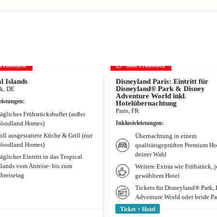
. Frühstück
inkl. Frühstück
l Islands
Disneyland Paris: Eintritt für
Disneyland® Park & Disney
k, DE
Adventure World inkl.
eistungen
:
Hotelübernachtung
Paris, FR
ägliches Frühstücksbuffet (außer
oodland Homes)
Inklusivleistungen
:
oll ausgestattete Küche & Grill (nur
Übernachtung in einem
oodland Homes)
qualitätsgeprüften Premium Ho
deiner Wahl
äglicher Eintritt in das Tropical
slands vom Anreise- bis zum
Weitere Extras wie Frühstück, 
breisetag
gewähltem Hotel
Tickets für Disneyland® Park,
Adventure World oder beide Pa
Ticket + Hotel