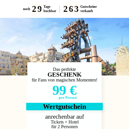
2
9
2
6
3
Tage
Gutscheine
noch
buchbar
verkauft
Das perfekte
GESCHENK
für Fans von magischen Momenten!
99 €
pro Person
Wertgutschein
anrechenbar auf
Tickets + Hotel
für 2 Personen