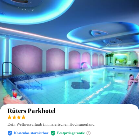
Auf der Karte anzeigen
Rüters Parkhotel
Dein Wellnessurlaub im malerischen Hochsauerland
Kostenlos stornierbar
Bestpreisgarantie