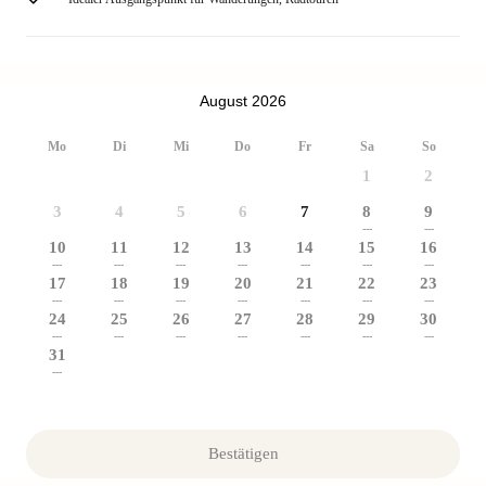
August 2026
Mo
Di
Mi
Do
Fr
Sa
So
1
2
3
4
5
6
7
8
9
---
---
10
11
12
13
14
15
16
---
---
---
---
---
---
---
17
18
19
20
21
22
23
---
---
---
---
---
---
---
24
25
26
27
28
29
30
---
---
---
---
---
---
---
31
---
Bestätigen