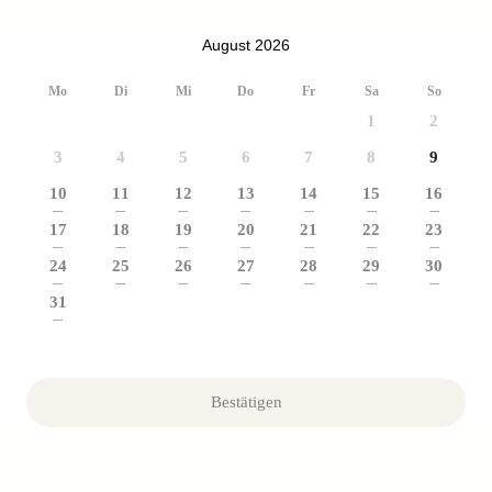
August 2026
Mo
Di
Mi
Do
Fr
Sa
So
1
2
3
4
5
6
7
8
9
10
11
12
13
14
15
16
---
---
---
---
---
---
---
17
18
19
20
21
22
23
---
---
---
---
---
---
---
24
25
26
27
28
29
30
---
---
---
---
---
---
---
31
---
Bestätigen