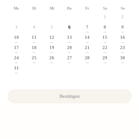
Mo
Di
Mi
Do
Fr
Sa
So
1
2
3
4
5
6
7
8
9
---
---
---
10
11
12
13
14
15
16
---
---
---
---
---
---
---
17
18
19
20
21
22
23
---
---
---
---
---
---
---
24
25
26
27
28
29
30
---
---
---
---
---
---
---
31
---
Bestätigen