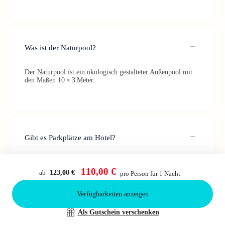
Was ist der Naturpool?
Der Naturpool ist ein ökologisch gestalteter Außenpool mit
den Maßen 10 × 3 Meter.
Gibt es Parkplätze am Hotel?
Ja, das Hotel bietet kostenlose Parkplätze mit einer
Aufladestation für Elektroautos.
110,00 €
ab
123,00 €
pro Person für 1 Nacht
Verfügbarkeiten anzeigen
Bestätigen
Als Gutschein verschenken