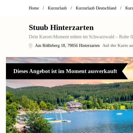
Home
/
Kurzurlaub
/
Kurzurlaub Deutschland
/
Kur
Stuub Hinterzarten
Dein Kurort-Moment mitten im Schwarzwald – Ruhe fin
Am Rößleberg 18
,
79856
Hinterzarten
Auf der Karte a
Dieses Angebot ist im Moment ausverkauft