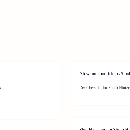
Ab wann kann ich ins Stuu
se:
Der Check-In im Stuub Hinterz
Sind Haustiere im Stuub Hin