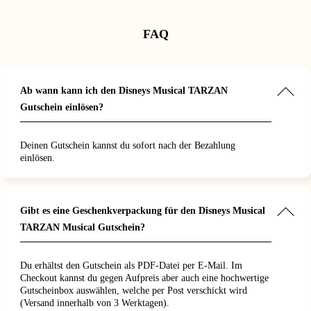
nn, und die
Die Kinder
 unter die
benden
 fasziniert
 des Ticket
 der
chwebenden
FAQ
gebots
n
 und der
einen
 war
-
spannten
selnd. Wir
e. Das
Das Hotel
Paket mit
it
zentral und
ung im
achtung
Ab wann kann ich den Disneys Musical TARZAN
ück am
cht, was
 für uns –
Morgen war
isch war.
n uns um
Gutschein einlösen?
ghlight. Es
war
mmern und
 nur einen
stressfreie
icher Abend
ung vom
reise. Ein
Deinen Gutschein kannst du sofort nach der Bezahlung
 es jedem
fernt. Ein
gischer
einlösen.
len!"
lungener
 Groß und
 durch die
isation
r wurde!"
Gibt es eine Geschenkverpackung für den Disneys Musical
TARZAN Musical Gutschein?
Du erhältst den Gutschein als PDF-Datei per E-Mail. Im
Checkout kannst du gegen Aufpreis aber auch eine hochwertige
Gutscheinbox auswählen, welche per Post verschickt wird
(Versand innerhalb von 3 Werktagen).