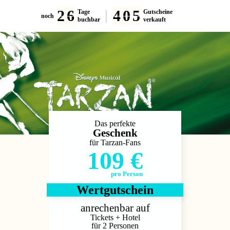
2
6
4
0
5
Tage
Gutscheine
noch
buchbar
verkauft
Das perfekte
Geschenk
für Tarzan-Fans
109 €
pro Person
Wertgutschein
anrechenbar auf
Tickets + Hotel
für 2 Personen