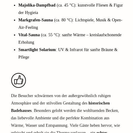
Majolika-Dampfbad
(ca. 45 °C): kunstvolle Fliesen & Figur
der Hygieia
Markgrafen-Sauna
(ca. 80 °C): Lichtspiele, Musik & Open-
Air-Feeling
Vital-Sauna
(ca. 55 °C): sanfte Wärme – kreislaufschonende
Erholung
Smartlight Solarium
: UV & Infrarot für sanfte Bräune &
Pflege
Die Besucher schwärmen von der außergewöhnlich ruhigen
Atmosphäre und der stilvollen Gestaltung des
historischen
Badehauses
. Besonders gelobt werden die wohltuenden Becken,
das liebevolle Ambiente und die perfekte Kombination aus
Wärme, Wasser und Entspannung. Viele Gäste heben hervor, wie
erfrischt und erholt sie die Therme verlassen – ein
echtes