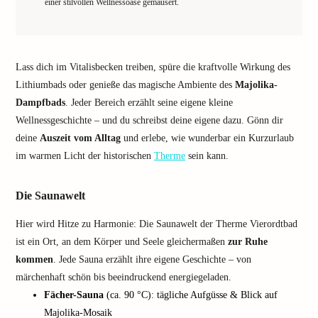
einer stilvollen Wellnessoase gemausert.
Lass dich im Vitalisbecken treiben, spüre die kraftvolle Wirkung des
Lithiumbads oder genieße das magische Ambiente des
Majolika-
Dampfbads
. Jeder Bereich erzählt seine eigene kleine
Wellnessgeschichte – und du schreibst deine eigene dazu. Gönn dir
deine
Auszeit vom Alltag
und erlebe, wie wunderbar ein Kurzurlaub
im warmen Licht der historischen
Therme
sein kann.
Die Saunawelt
Hier wird Hitze zu Harmonie: Die Saunawelt der Therme Vierordtbad
ist ein Ort, an dem Körper und Seele gleichermaßen
zur Ruhe
kommen
. Jede Sauna erzählt ihre eigene Geschichte – von
märchenhaft schön bis beeindruckend energiegeladen.
Fächer-Sauna
(ca. 90 °C): tägliche Aufgüsse & Blick auf
Majolika-Mosaik