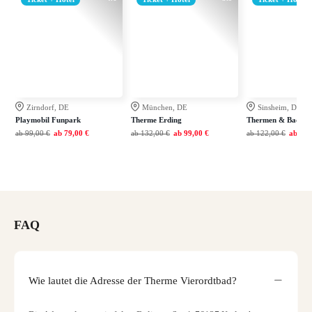
Zirndorf, DE
München, DE
Sinsheim, DE
Playmobil Funpark
Therme Erding
Thermen & Badewel
ab
99,00 €
ab
79,00 €
ab
132,00 €
ab
99,00 €
ab
122,00 €
ab
79,
FAQ
Wie lautet die Adresse der Therme Vierordtbad?