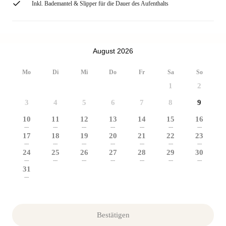
Inkl. Bademantel & Slipper für die Dauer des Aufenthalts
August 2026
Mo
Di
Mi
Do
Fr
Sa
So
1
2
3
4
5
6
7
8
9
10
11
12
13
14
15
16
---
---
---
---
---
---
---
17
18
19
20
21
22
23
---
---
---
---
---
---
---
24
25
26
27
28
29
30
---
---
---
---
---
---
---
31
---
Bestätigen