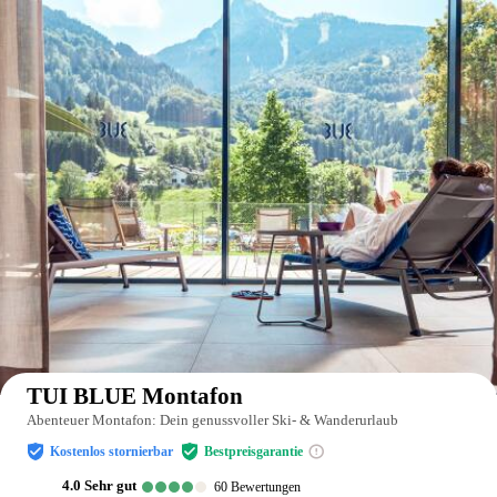
Auf der Karte anzeigen
TUI BLUE Montafon
Abenteuer Montafon: Dein genussvoller Ski- & Wanderurlaub
Kostenlos stornierbar
Bestpreisgarantie
4.0
sehr gut
60
Bewertungen