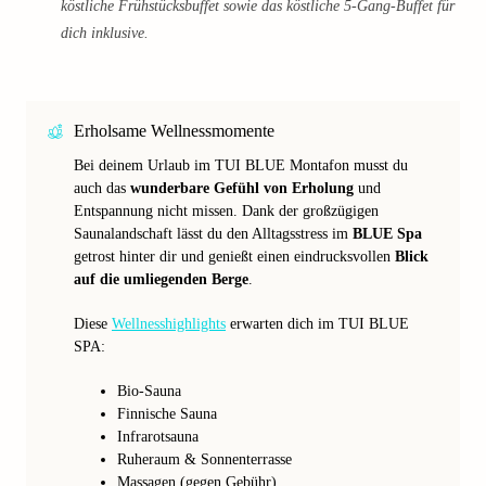
köstliche Frühstücksbuffet sowie das köstliche 5-Gang-Buffet für
dich inklusive.
Erholsame Wellnessmomente
Bei deinem Urlaub im TUI BLUE Montafon musst du
auch das
wunderbare Gefühl von Erholung
und
Entspannung nicht missen. Dank der großzügigen
Saunalandschaft lässt du den Alltagsstress im
BLUE Spa
getrost hinter dir und genießt einen eindrucksvollen
Blick
auf die umliegenden Berge
.
Diese
Wellnesshighlights
erwarten dich im TUI BLUE
SPA:
Bio-Sauna
Finnische Sauna
Infrarotsauna
Ruheraum & Sonnenterrasse
Massagen (gegen Gebühr)