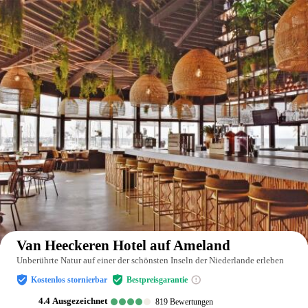
Auf der Karte anzeigen
Van Heeckeren Hotel auf Ameland
Unberührte Natur auf einer der schönsten Inseln der Niederlande erleben
Kostenlos stornierbar
Bestpreisgarantie
4.4
ausgezeichnet
819
Bewertungen