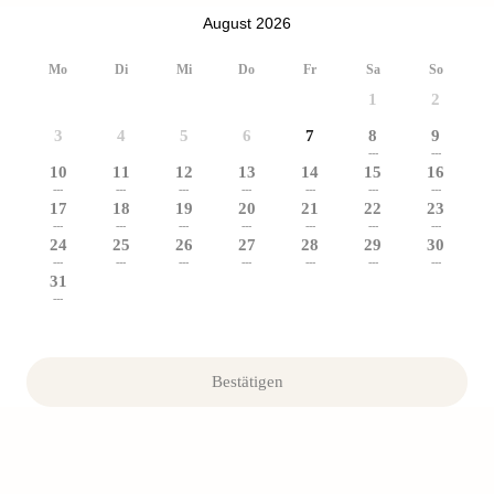
August 2026
Mo
Di
Mi
Do
Fr
Sa
So
1
2
3
4
5
6
7
8
9
---
---
10
11
12
13
14
15
16
---
---
---
---
---
---
---
17
18
19
20
21
22
23
---
---
---
---
---
---
---
24
25
26
27
28
29
30
---
---
---
---
---
---
---
31
---
Bestätigen