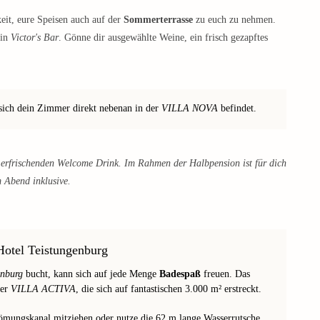
eit, eure Speisen auch auf der
Sommerterrasse
zu euch zu nehmen.
 in
Victor's Bar
. Gönne dir ausgewählte Weine, ein frisch gezapftes
sich dein Zimmer direkt nebenan in der
VILLA NOVA
befindet.
n erfrischenden Welcome Drink. Im Rahmen der Halbpension ist für dich
m Abend inklusive.
Hotel Teistungenburg
enburg
bucht, kann sich auf jede Menge
Badespaß
freuen. Das
der
VILLA ACTIVA
, die sich auf fantastischen 3.000 m² erstreckt.
ömungskanal mitziehen oder nutze die 62 m lange Wasserrutsche