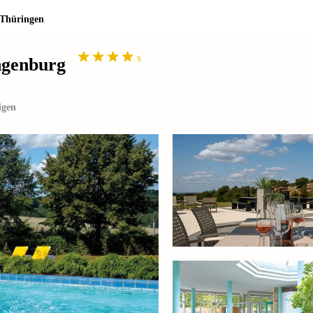
 Thüringen
s
ungenburg
igen