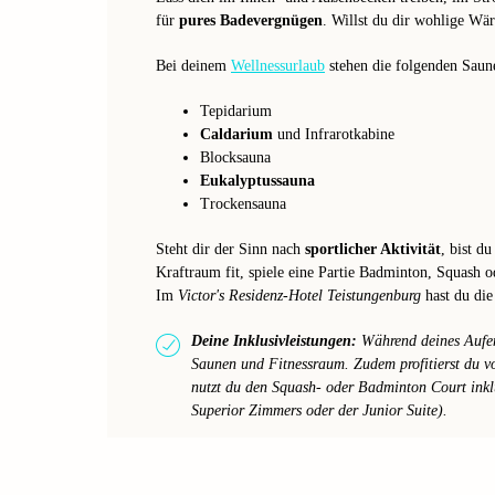
für
pures Badevergnügen
. Willst du dir wohlige Wä
Bei deinem
Wellnessurlaub
stehen die folgenden Saune
Tepidarium
Caldarium
und Infrarotkabine
Blocksauna
Eukalyptussauna
Trockensauna
Steht dir der Sinn nach
sportlicher Aktivität
, bist du
Kraftraum fit, spiele eine Partie Badminton, Squash 
Im
Victor's Residenz-Hotel Teistungenburg
hast du di
Deine Inklusivleistungen:
Während deines Aufent
Saunen und Fitnessraum. Zudem profitierst du 
nutzt du den Squash- oder Badminton Court inklu
Superior Zimmers oder der Junior Suite).