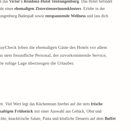
st das
Victor's Residenz-Hotel Teistungenburg
. Das Hotel befindet
de eines
ehemaligen Zisterzienserinnenklosters
. Erlebe in der
stungenburg Badespaß sowie
entspannende Wellness
und lass dich
ayCheck loben die ehemaligen Gäste des Hotels vor allem
as stets freundliche Personal, der zuvorkommende Service,
die ruhige Lage überzeugen die Urlauber.
eit. Viel Wert legt das Küchenteam hierbei auf die stets
frische
haltigen Frühstück
mit einer Auswahl aus Gebäck, Obst und
chte, knackfrische Salate, Pasta und köstliche Desserts auf dem
Buffet