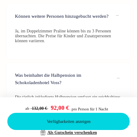
Können weitere Personen hinzugebucht werden?
Ja, im Doppelzimmer Praline können bis zu 3 Personen
übernachten. Die Preise für Kinder und Zusatzpersonen
können variieren.
Was beinhaltet die Halbpension im
Schokoladenhotel Voss?
Die täglich inkludierte Halbpension umfasst ein reichhaltiges
Frühstück vom Buffet sowie ein 3-Gang-Kakao-Menü am
Abend.
92,00 €
ab
132,00 €
pro Person für 1 Nacht
Verfügbarkeiten anzeigen
Bestätigen
Als Gutschein verschenken