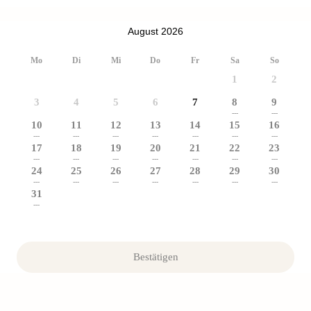
August 2026
Mo
Di
Mi
Do
Fr
Sa
So
1
2
3
4
5
6
7
8
9
---
---
10
11
12
13
14
15
16
---
---
---
---
---
---
---
17
18
19
20
21
22
23
---
---
---
---
---
---
---
24
25
26
27
28
29
30
---
---
---
---
---
---
---
31
---
Bestätigen