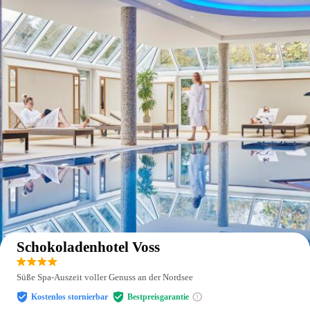
Auf der Karte anzeigen
Schokoladenhotel Voss
Süße Spa-Auszeit voller Genuss an der Nordsee
Kostenlos stornierbar
Bestpreisgarantie