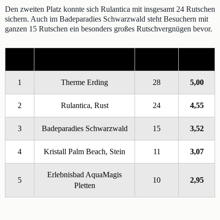
Den zweiten Platz konnte sich Rulantica mit insgesamt 24 Rutschen
sichern. Auch im Badeparadies Schwarzwald steht Besuchern mit
ganzen 15 Rutschen ein besonders großes Rutschvergnügen bevor.
Platz
Erlebnisbad
Rutschen
Punkte
1
Therme Erding
28
5,00
2
Rulantica, Rust
24
4,55
3
Badeparadies Schwarzwald
15
3,52
4
Kristall Palm Beach, Stein
11
3,07
Erlebnisbad AquaMagis
5
10
2,95
Pletten