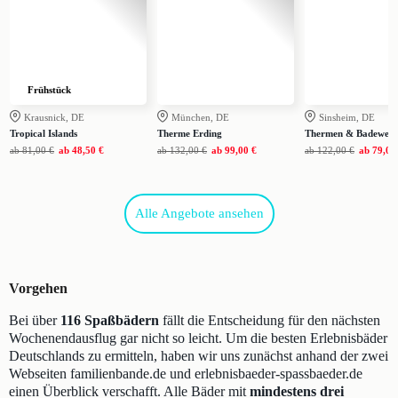
Frühstück
Krausnick, DE
München, DE
Sinsheim, DE
Tropical Islands
Therme Erding
Thermen & Badewelt 
ab
81,00 €
ab
48,50 €
ab
132,00 €
ab
99,00 €
ab
122,00 €
ab
79,00
Alle Angebote ansehen
Vorgehen
Bei über
116 Spaßbädern
fällt die Entscheidung für den nächsten
Wochenendausflug gar nicht so leicht. Um die besten Erlebnisbäder
Deutschlands zu ermitteln, haben wir uns zunächst anhand der zwei
Webseiten familienbande.de und erlebnisbaeder-spassbaeder.de
einen Überblick verschafft. Alle Bäder mit
mindestens drei