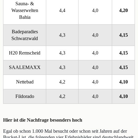
Sauna- &
Wasserwelten
4,4
4,0
4,20
Bahia
Badeparadies
4,3
4,0
4,15
Schwarzwald
H20 Remscheid
4,3
4,0
4,15
SAALEMAXX
4,3
4,0
4,15
Nettebad
4,2
4,0
4,10
Fildorado
4,2
4,0
4,10
Hier ist die Nachfrage besonders hoch
Egal ob schon 1.000 Mal besucht oder schon seit Jahren auf der
Bucket-List, die folgenden vier Erlebnisbäder sind deutschlandweit