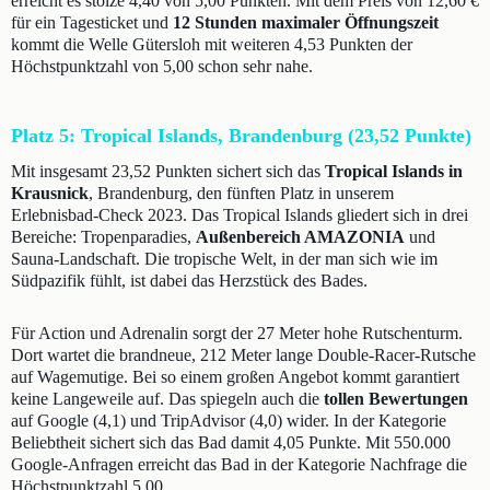
erreicht es stolze 4,40 von 5,00 Punkten. Mit dem Preis von 12,60 €
für ein Tagesticket und
12 Stunden maximaler Öffnungszeit
kommt die Welle Gütersloh mit weiteren 4,53 Punkten der
Höchstpunktzahl von 5,00 schon sehr nahe.
Platz 5: Tropical Islands, Brandenburg (23,52 Punkte)
Mit insgesamt 23,52 Punkten sichert sich das
Tropical Islands in
Krausnick
, Brandenburg, den fünften Platz in unserem
Erlebnisbad-Check 2023. Das Tropical Islands gliedert sich in drei
Bereiche: Tropenparadies,
Außenbereich AMAZONIA
und
Sauna-Landschaft. Die tropische Welt, in der man sich wie im
Südpazifik fühlt, ist dabei das Herzstück des Bades.
Für Action und Adrenalin sorgt der 27 Meter hohe Rutschenturm.
Dort wartet die brandneue, 212 Meter lange Double-Racer-Rutsche
auf Wagemutige. Bei so einem großen Angebot kommt garantiert
keine Langeweile auf. Das spiegeln auch die
tollen Bewertungen
auf Google (4,1) und TripAdvisor (4,0) wider. In der Kategorie
Beliebtheit sichert sich das Bad damit 4,05 Punkte. Mit 550.000
Google-Anfragen erreicht das Bad in der Kategorie Nachfrage die
Höchstpunktzahl 5,00.