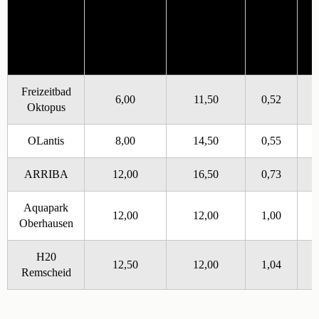
Preis
Tagesticket
max.
pro
Erlebnisbad
Erwachsener
Öffnungszeit
Pu
Stunde
in €
in Stunden
in €
Freizeitbad
6,00
11,50
0,52
5
Oktopus
OLantis
8,00
14,50
0,55
4
ARRIBA
12,00
16,50
0,73
4
Aquapark
12,00
12,00
1,00
4
Oberhausen
H20
12,50
12,00
1,04
4
Remscheid