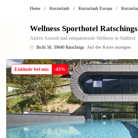
Home
/
Kurzurlaub
/
Kurzurlaub Europa
/
Kurzurlau
Wellness Sporthotel Ratschings
Aktive Auszeit und entspannende Wellness in Südtirol
Bichl 50
,
39040
Ratschings
Auf der Karte anzeigen
Exklusiv bei uns
-
43
%