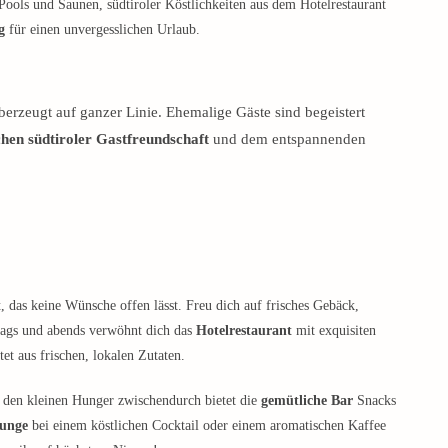
Pools und Saunen, südtiroler Köstlichkeiten aus dem Hotelrestaurant
g
für einen unvergesslichen Urlaub.
erzeugt auf ganzer Linie. Ehemalige Gäste sind begeistert
chen südtiroler Gastfreundschaft
und dem entspannenden
t
, das keine Wünsche offen lässt. Freu dich auf frisches Gebäck,
ttags und abends verwöhnt dich das
Hotelrestaurant
mit exquisiten
et aus frischen, lokalen Zutaten.
r den kleinen Hunger zwischendurch bietet die
gemütliche Bar
Snacks
ounge
bei einem köstlichen Cocktail oder einem aromatischen Kaffee