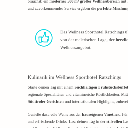
brauchst: ein
moderner 500 m² großer Wellnessbereich
mit 
und zuvorkommender Service ergeben die
perfekte Mischun
Das Wellness Sporthotel Ratschings üb
von der malerischen Lage, der
herzli
Wellnessangebot.
Kulinarik im Wellness Sporthotel Ratschings
Starte deinen Tag mit einem
reichhaltigen Frühstücksbuffe
regionale Spezialitäten und vitaminreiche Köstlichkeiten. Mi
Südtiroler Gerichten
und internationalen Highlights, zubereit
Genieße dazu edle Weine aus der
hauseigenen Vinothek
. Fü
und erfrischende Drinks. Lass deinen Tag in der
stilvollen L