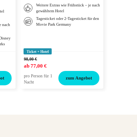
Weitere Extras wie Frühstück – je nach
Frühstü
gewähltem Hotel
gewählt
tel
Tagesticket oder 2-Tagesticket für den
Tagesti
Movie Park Germany
je nach
 Disney
rks
Ticket + Hotel
Ticket + Hotel
98,00 €
132,00 €
ab
77,00 €
ab
99,00 €
pro Person für 1
pro Person für
ot
zum Angebot
Nacht
Nacht