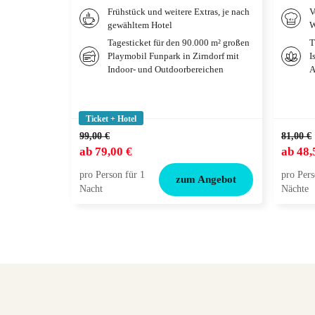
Frühstück und weitere Extras, je nach
V
gewähltem Hotel
W
Tagesticket für den 90.000 m² großen
T
Playmobil Funpark in Zirndorf mit
I
Indoor- und Outdoorbereichen
A
Ticket + Hotel
99,00 €
81,00 €
ab
79,00 €
ab
48,
pro Person für 1
pro Pers
zum Angebot
Nacht
Nächte