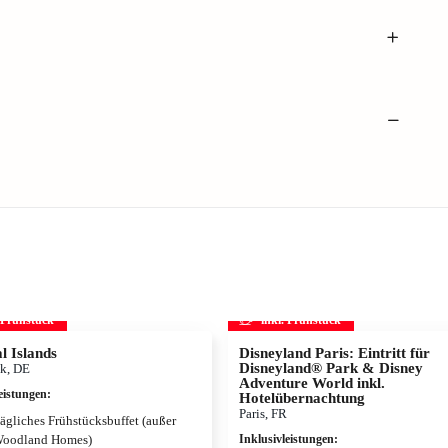
. Frühstück
inkl. Frühstück
l Islands
Disneyland Paris: Eintritt für
Disneyland® Park & Disney
k, DE
Adventure World inkl.
eistungen
:
Hotelübernachtung
Paris, FR
ägliches Frühstücksbuffet (außer
oodland Homes)
Inklusivleistungen
: