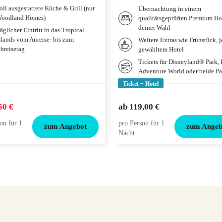
oll ausgestattete Küche & Grill (nur
Übernachtung in einem
oodland Homes)
qualitätsgeprüften Premium Ho
deiner Wahl
äglicher Eintritt in das Tropical
slands vom Anreise- bis zum
Weitere Extras wie Frühstück, 
breisetag
gewähltem Hotel
Tickets für Disneyland® Park,
Adventure World oder beide Pa
Ticket + Hotel
50 €
ab
119,00 €
on für 1
pro Person für 1
zum Angebot
zum Angeb
Nacht