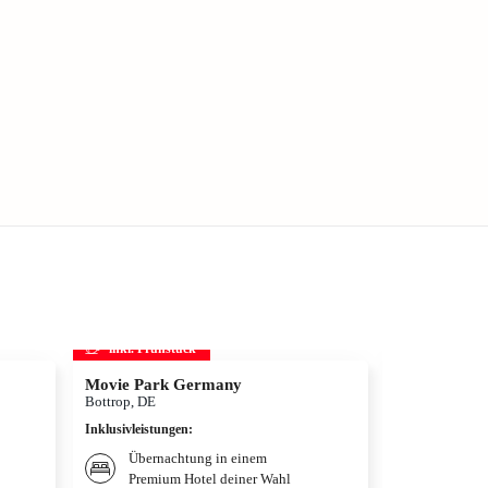
inkl. Frühstück
inkl. Frühs
Movie Park Germany
Therme Erd
Bottrop, DE
München, DE
Inklusivleistungen
:
Inklusivleistun
Übernachtung in einem
Übernac
Premium Hotel deiner Wahl
Premium