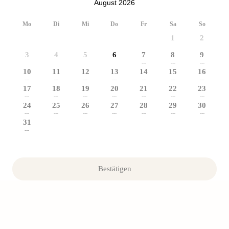
August 2026
Mo
Di
Mi
Do
Fr
Sa
So
1
2
3
4
5
6
7
8
9
---
---
---
10
11
12
13
14
15
16
---
---
---
---
---
---
---
17
18
19
20
21
22
23
---
---
---
---
---
---
---
24
25
26
27
28
29
30
---
---
---
---
---
---
---
31
---
Bestätigen